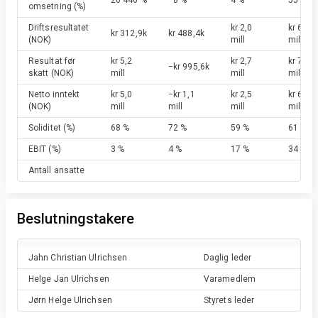
20 446 %
−8 %
4 %
55 %
omsetning
(%)
Driftsresultatet
kr 2,0
kr 6,2
kr 312,9k
kr 488,4k
(NOK)
mill
mill
Resultat før
kr 5,2
kr 2,7
kr 7,3
−kr 995,6k
skatt
(NOK)
mill
mill
mill
Netto inntekt
kr 5,0
−kr 1,1
kr 2,5
kr 6,2
(NOK)
mill
mill
mill
mill
Soliditet
(%)
68 %
72 %
59 %
61 %
EBIT
(%)
3 %
4 %
17 %
34 %
Antall ansatte
Beslutningstakere
Jahn Christian
Ulrichsen
Daglig leder
Helge Jan
Ulrichsen
Varamedlem
Jørn Helge
Ulrichsen
Styrets leder