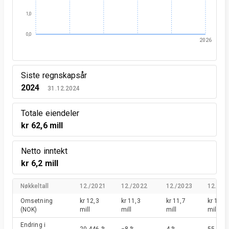
1,0
0,0
2026
Siste regnskapsår
2024
31.12.2024
Totale eiendeler
kr 62,6 mill
Netto inntekt
kr 6,2 mill
Nøkkeltall
12./2021
12./2022
12./2023
12./20
Omsetning
kr 12,3
kr 11,3
kr 11,7
kr 18,1
(NOK)
mill
mill
mill
mill
Endring i