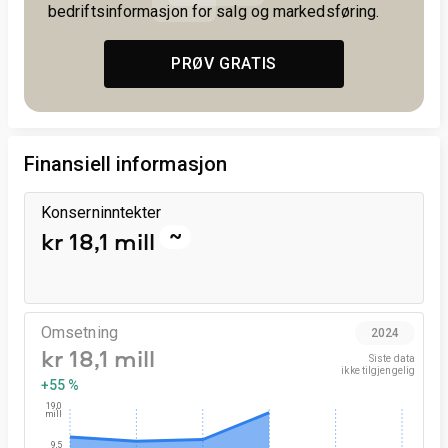
bedriftsinformasjon for salg og markedsføring.
PRØV GRATIS
Finansiell informasjon
Konserninntekter
~
kr 18,1 mill
Omsetning
2024
kr 18,1 mill
Siste data

ikke tilgjengelig
+55 %
19,0
mill
9,5