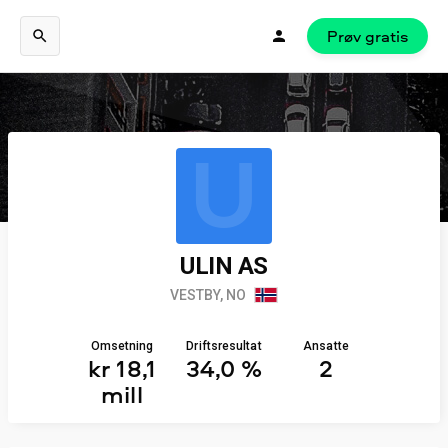
Prøv gratis
U
ULIN AS
VESTBY, NO
Omsetning
Driftsresultat
Ansatte
kr 18,1
34,0 %
2
mill