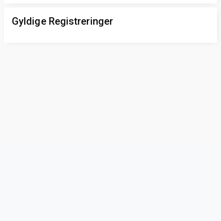
Gyldige Registreringer
Privacy & Terms
© Vainu.io Software Oy