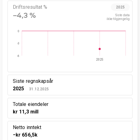
Driftsresultat %
2025
−4,3 %
Siste data

ikke tilgjengelig
0
-3
-6
2025
Siste regnskapsår
2025
31.12.2025
Totale eiendeler
kr 11,3 mill
Netto inntekt
−kr 656,5k