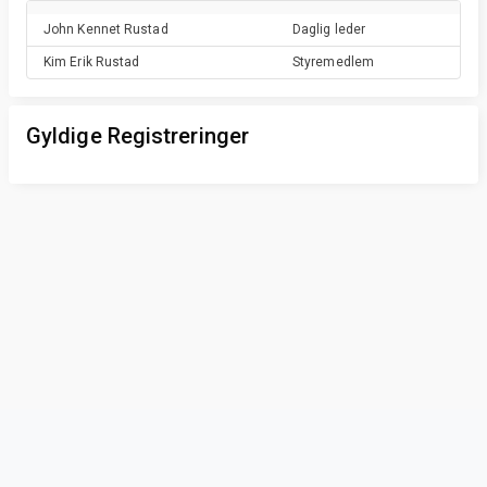
John Kennet
Rustad
Daglig leder
Kim Erik
Rustad
Styremedlem
Gyldige Registreringer
Privacy & Terms
© Vainu.io Software Oy