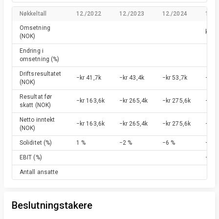
Nøkkeltall
12./2022
12./2023
12./2024
12./
Omsetning
kr 6,
(NOK)
Endring i
omsetning
(%)
Driftsresultatet
−kr 41,7k
−kr 43,4k
−kr 53,7k
−kr 
(NOK)
Resultat før
−kr 163,6k
−kr 265,4k
−kr 275,6k
−kr 
skatt
(NOK)
Netto inntekt
−kr 163,6k
−kr 265,4k
−kr 275,6k
−kr 
(NOK)
Soliditet
(%)
1 %
−2 %
−6 %
−12 
EBIT
(%)
−4 %
Antall ansatte
Beslutningstakere