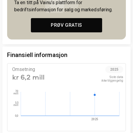
Ta en titt på Vainu’s plattform for
bedriftsinformasjon for salg og markedsføring.
PRØV GRATIS
Finansiell informasjon
Omsetning
2025
kr 6,2 mill
Siste data

ikke tilgjengelig
7,0
mill
3,5
mill
0,0
2025