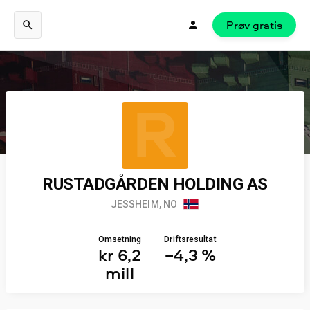
Prøv gratis
R
RUSTADGÅRDEN HOLDING AS
JESSHEIM, NO
Omsetning
Driftsresultat
kr 6,2
−4,3 %
mill