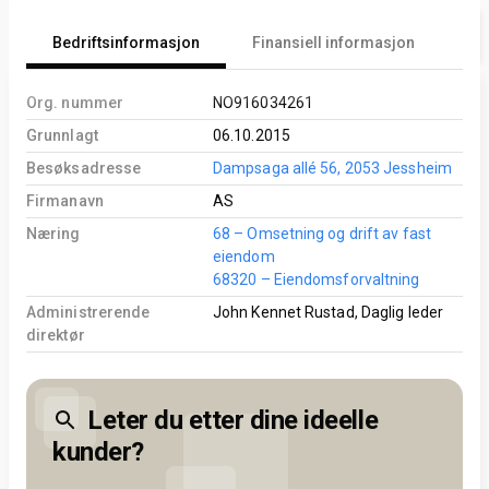
Bedriftsinformasjon
Finansiell informasjon
An
Org. nummer
NO916034261
Grunnlagt
06.10.2015
Besøksadresse
Dampsaga allé 56, 2053 Jessheim
Firmanavn
AS
Næring
68 – Omsetning og drift av fast
eiendom
68320 – Eiendomsforvaltning
Administrerende
John Kennet Rustad, Daglig leder
direktør
Leter du etter dine ideelle
kunder?