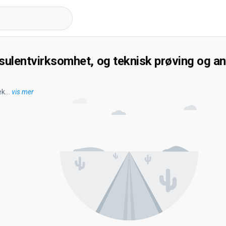
sulentvirksomhet, og teknisk prøving og a
ek
...
vis mer