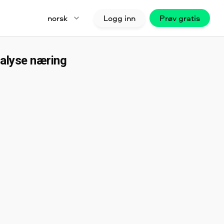
norsk
Logg inn
Prøv gratis
nalyse næring