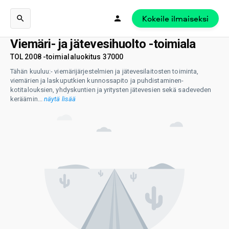
Kokeile ilmaiseksi
Viemäri- ja jätevesihuolto -toimiala
TOL 2008 -toimialaluokitus 37000
Tähän kuuluu:- viemärijärjestelmien ja jätevesilaitosten toiminta,
viemärien ja laskuputkien kunnossapito ja puhdistaminen-
kotitalouksien, yhdyskuntien ja yritysten jätevesien sekä sadeveden
keräämin
...
näytä lisää