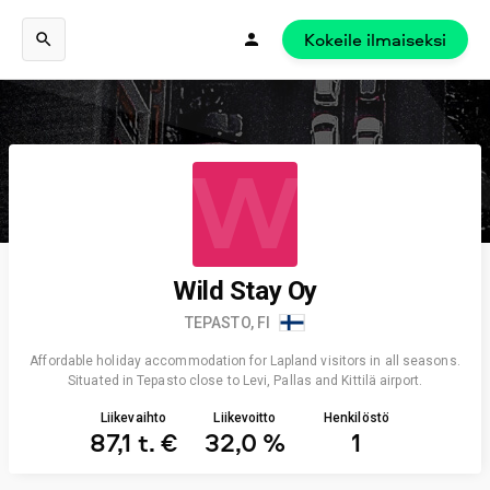
Kokeile ilmaiseksi
W
Wild Stay Oy
TEPASTO, FI
Affordable holiday accommodation for Lapland visitors in all seasons.
Situated in Tepasto close to Levi, Pallas and Kittilä airport.
Liikevaihto
Liikevoitto
Henkilöstö
87,1 t. €
32,0 %
1