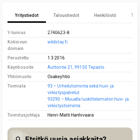
Yritystiedot
Taloustiedot
Henkilöstö
Tekn
Y-tunnus
2740623-8
Kotisivun
wildstay.fi
domain
Perustettu
1.3.2016
Käyntiosoite
Auttontie 21, 99150 Tepasto
Yhtiömuoto
Osakeyhtiö
Toimiala
93 – Urheilutoiminta sekä huvi- ja
virkistyspalvelut
93290 – Muualla luokittelematon huvi- ja
virkistystoiminta
Toimitusjohtaja
Henri-Matti Hanhivaara
Etsitkö uusia asiakkaita?