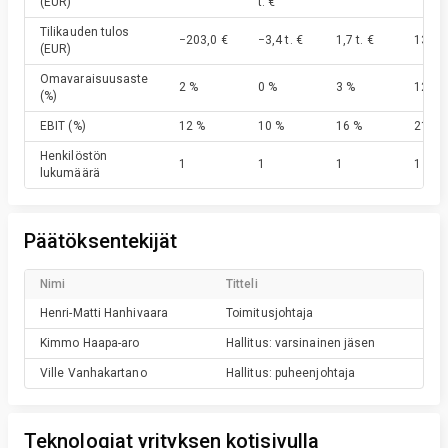
(EUR)
t. €
Tilikauden tulos
−203,0 €
−3,4 t. €
1,7 t. €
13,1 t
(EUR)
Omavaraisuusaste
2 %
0 %
3 %
12 %
(%)
EBIT
(%)
12 %
10 %
16 %
21 %
Henkilöstön
1
1
1
1
lukumäärä
Päätöksentekijät
Nimi
Titteli
Henri-Matti
Hanhivaara
Toimitusjohtaja
Kimmo
Haapa-aro
Hallitus: varsinainen jäsen
Ville
Vanhakartano
Hallitus: puheenjohtaja
Teknologiat yrityksen kotisivulla