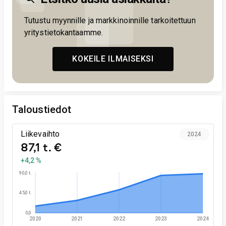
Tutustu myynnille ja markkinoinnille tarkoitettuun
yritystietokantaamme.
KOKEILE ILMAISEKSI
Taloustiedot
Liikevaihto
2024
87,1 t. €
+4,2 %
90,0 t.
45,0 t.
0,0
2020
2021
2022
2023
2024