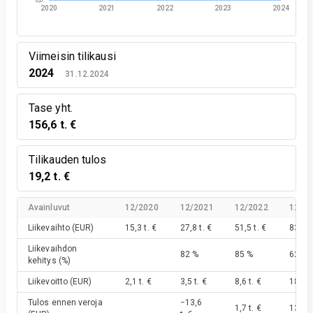
0,0
2020
2021
2022
2023
2024
Viimeisin tilikausi
2024
31.12.2024
Tase yht.
156,6 t. €
Tilikauden tulos
19,2 t. €
Avainluvut
12/2020
12/2021
12/2022
12/2
Liikevaihto
(EUR)
15,3 t. €
27,8 t. €
51,5 t. €
83,6 t
Liikevaihdon
82 %
85 %
62 %
kehitys
(%)
Liikevoitto
(EUR)
2,1 t. €
3,5 t. €
8,6 t. €
18,3 t
Tulos ennen veroja
−13,6
1,7 t. €
13,1 t