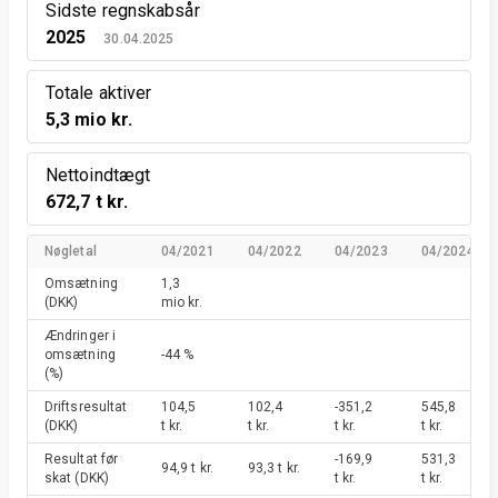
Sidste regnskabsår
2025
30.04.2025
Totale aktiver
5,3 mio kr.
Nettoindtægt
672,7 t kr.
Nøgletal
04/2021
04/2022
04/2023
04/2024
Omsætning
1,3
(DKK)
mio kr.
Ændringer i
omsætning
-44 %
(%)
Driftsresultat
104,5
102,4
-351,2
545,8
(DKK)
t kr.
t kr.
t kr.
t kr.
Resultat før
-169,9
531,3
94,9 t kr.
93,3 t kr.
skat
(DKK)
t kr.
t kr.