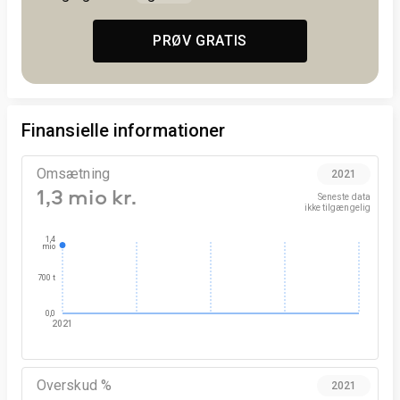
PRØV GRATIS
Finansielle informationer
Omsætning
2021
1,3 mio kr.
Seneste data

ikke tilgængelig
1,4
mio
700 t
0,0
2021
Overskud %
2021