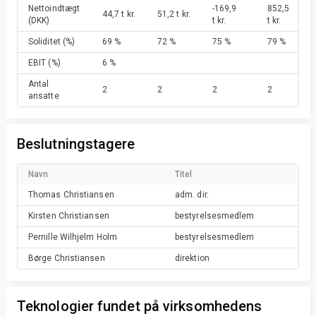
Nettoindtægt
-169,9
852,5
44,7 t kr.
51,2 t kr.
(DKK)
t kr.
t kr.
Soliditet
(%)
69 %
72 %
75 %
79 %
EBIT
(%)
6 %
Antal
2
2
2
2
ansatte
Beslutningstagere
Navn
Titel
Thomas
Christiansen
adm. dir.
Kirsten
Christiansen
bestyrelsesmedlem
Pernille Wilhjelm
Holm
bestyrelsesmedlem
Børge
Christiansen
direktion
Teknologier fundet på virksomhedens