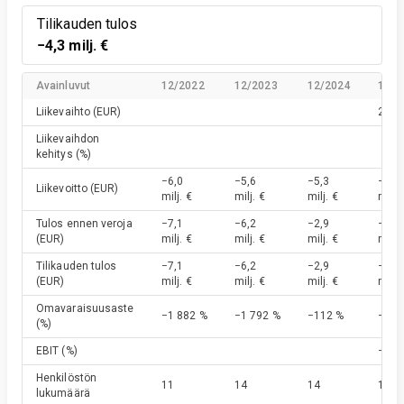
Tilikauden tulos
−4,3 milj. €
Avainluvut
12/2022
12/2023
12/2024
12/2
Liikevaihto
(EUR)
20,7 
Liikevaihdon
kehitys
(%)
−6,0
−5,6
−5,3
−4,1
Liikevoitto
(EUR)
milj. €
milj. €
milj. €
milj. 
Tulos ennen veroja
−7,1
−6,2
−2,9
−4,3
(EUR)
milj. €
milj. €
milj. €
milj. 
Tilikauden tulos
−7,1
−6,2
−2,9
−4,3
(EUR)
milj. €
milj. €
milj. €
milj. 
Omavaraisuusaste
−1 882 %
−1 792 %
−112 %
−545
(%)
EBIT
(%)
−479
Henkilöstön
11
14
14
15
lukumäärä