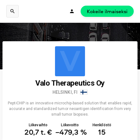
Kokeile ilmaiseksi
V
Valo Therapeutics Oy
HELSINKI, FI
PeptiCHIP is an innovative microchip-based solution that enables rapid,
accurate and standardized tumor neoantigen identification from very
small tumor biopsies.
Liikevaihto
Liikevoitto
Henkilöstö
20,7 t. €
−479,3 %
15