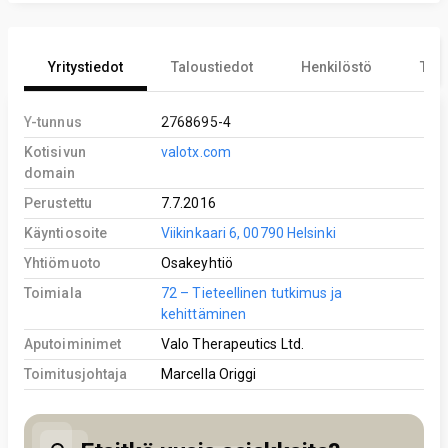
Yritystiedot
Taloustiedot
Henkilöstö
Tekn
Y-tunnus
2768695-4
Kotisivun
valotx.com
domain
Perustettu
7.7.2016
Käyntiosoite
Viikinkaari 6, 00790 Helsinki
Yhtiömuoto
Osakeyhtiö
Toimiala
72 – Tieteellinen tutkimus ja
kehittäminen
Aputoiminimet
Valo Therapeutics Ltd.
Toimitusjohtaja
Marcella Origgi