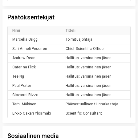
Päätöksentekijät
Nimi
Titteli
Marcella
Origgi
Toimitusjohtaja
Sari Anneli
Pesonen
Chief Scientific Officer
Andrew
Dean
Hallitus: varsinainen jäsen
Caterina
Flick
Hallitus: varsinainen jäsen
Tee
Ng
Hallitus: varsinainen jäsen
Paul
Porter
Hallitus: varsinainen jäsen
Giovanni
Rizzo
Hallitus: varsinainen jäsen
Terhi
Mäkinen
Päävastuullinen tilintarkastaja
Erkko Oskari
Ylösmäki
Scientific Consultant
Sosiaalinen media