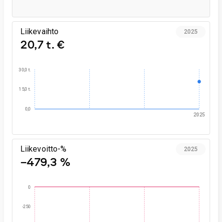
Liikevaihto
2025
20,7 t. €
30,0 t.
15,0 t.
0,0
2025
Liikevoitto-%
2025
−479,3 %
0
-250