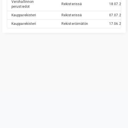
Verohallinnon
Rekisterissä
18.07.2016
perustiedot
Kaupparekisteri
Rekisterissä
07.07.2016
Kaupparekisteri
Rekisteröimätön
17.06.2016
Privacy & Terms
© Vainu.io Software Oy