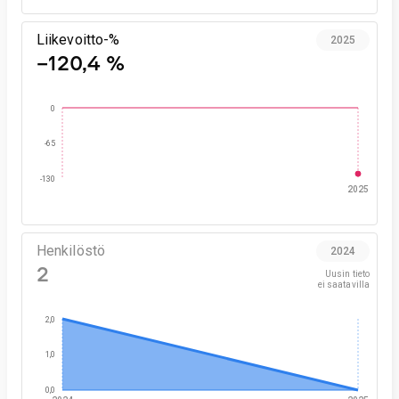
Liikevoitto-%
2025
−120,4 %
0
-65
-130
2025
Henkilöstö
2024
2
Uusin tieto

ei saatavilla
2,0
1,0
0,0