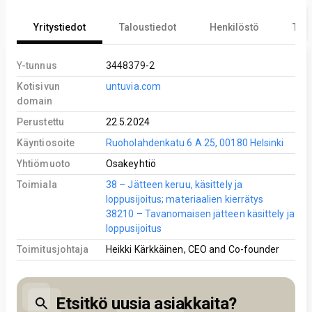
Yritystiedot
Taloustiedot
Henkilöstö
Tekn
Y-tunnus
3448379-2
Kotisivun
untuvia.com
domain
Perustettu
22.5.2024
Käyntiosoite
Ruoholahdenkatu 6 A 25, 00180 Helsinki
Yhtiömuoto
Osakeyhtiö
Toimiala
38 – Jätteen keruu, käsittely ja
loppusijoitus; materiaalien kierrätys
38210 – Tavanomaisen jätteen käsittely ja
loppusijoitus
Toimitusjohtaja
Heikki Kärkkäinen, CEO and Co-founder
Etsitkö uusia asiakkaita?