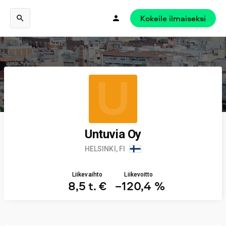
Kokeile ilmaiseksi
U
Untuvia Oy
HELSINKI, FI
Liikevaihto
Liikevoitto
8,5 t. €
−120,4 %