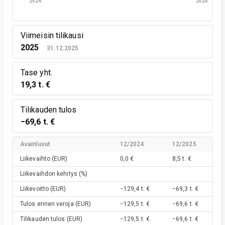
2024
2025
Viimeisin tilikausi
2025
31.12.2025
Tase yht.
19,3 t. €
Tilikauden tulos
−69,6 t. €
Avainluvut
12/2024
12/2025
Liikevaihto
(EUR)
0,0 €
8,5 t. €
Liikevaihdon kehitys
(%)
Liikevoitto
(EUR)
−129,4 t. €
−69,3 t. €
Tulos ennen veroja
(EUR)
−129,5 t. €
−69,6 t. €
Tilikauden tulos
(EUR)
−129,5 t. €
−69,6 t. €