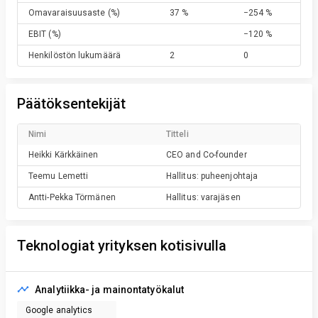
Omavaraisuusaste
(%)
37 %
−254 %
EBIT
(%)
−120 %
Henkilöstön lukumäärä
2
0
Päätöksentekijät
Nimi
Titteli
Heikki
Kärkkäinen
CEO and Co-founder
Teemu
Lemetti
Hallitus: puheenjohtaja
Antti-Pekka
Törmänen
Hallitus: varajäsen
Teknologiat yrityksen kotisivulla
Analytiikka- ja mainontatyökalut
Google analytics