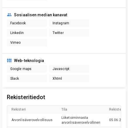
Sosiaalisen median kanavat
Facebook
Instagram
Linkedin
Twitter
Vimeo
Web-teknologia
Google maps
Javascript
Slack
Xhtml
Rekisteritiedot
Rekisteri
Tila
Rekisteröin
Liiketoiminnasta
Arvonlisäverovelvollisuus
05.06.2024
arvonlisäverovelvollinen