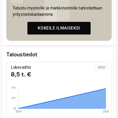
Tutustu myynnille ja markkinoinnille tarkoitettuun
yritystietokantaamme.
KOKEILE ILMAISEKSI
Taloustiedot
Liikevaihto
2025
8,5 t. €
9,0 t.
4,5 t.
0,0
2024
2025