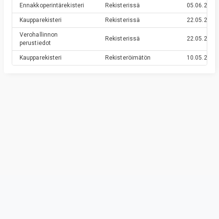
Ennakkoperintärekisteri
Rekisterissä
05.06.2024
Kaupparekisteri
Rekisterissä
22.05.2024
Verohallinnon
Rekisterissä
22.05.2024
perustiedot
Kaupparekisteri
Rekisteröimätön
10.05.2024
Privacy & Terms
© Vainu.io Software Oy