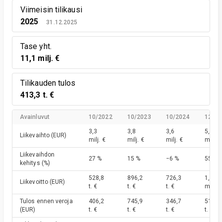
Viimeisin tilikausi
2025
31.12.2025
Tase yht.
11,1 milj. €
Tilikauden tulos
413,3 t. €
Avainluvut
10/2022
10/2023
10/2024
12/20
3,3
3,8
3,6
5,5
Liikevaihto
(EUR)
milj. €
milj. €
milj. €
milj. €
Liikevaihdon
27 %
15 %
−6 %
55 %
kehitys
(%)
528,8
896,2
726,3
1,1
Liikevoitto
(EUR)
t. €
t. €
t. €
milj. €
Tulos ennen veroja
406,2
745,9
346,7
516,2
(EUR)
t. €
t. €
t. €
t. €