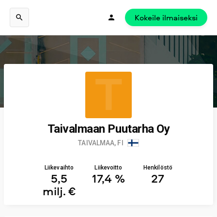
Kokeile ilmaiseksi
T
Taivalmaan Puutarha Oy
TAIVALMAA, FI
Liikevaihto
Liikevoitto
Henkilöstö
5,5
17,4 %
27
milj. €