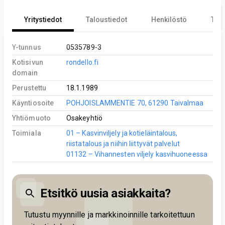
Yritystiedot
Taloustiedot
Henkilöstö
Tekn
Y-tunnus
0535789-3
Kotisivun
rondello.fi
domain
Perustettu
18.1.1989
Käyntiosoite
POHJOISLAMMENTIE 70, 61290 Taivalmaa
Yhtiömuoto
Osakeyhtiö
Toimiala
01 – Kasvinviljely ja kotieläintalous,
riistatalous ja niihin liittyvät palvelut
01132 – Vihannesten viljely kasvihuoneessa
Etsitkö uusia asiakkaita?
Tutustu myynnille ja markkinoinnille tarkoitettuun