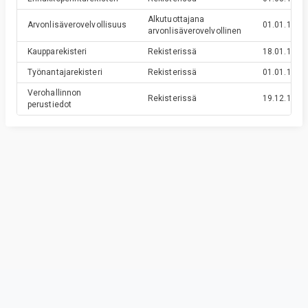
Alkutuottajana
Arvonlisäverovelvollisuus
01.01.1995
arvonlisäverovelvollinen
Kaupparekisteri
Rekisterissä
18.01.1989
Työnantajarekisteri
Rekisterissä
01.01.1984
Verohallinnon
Rekisterissä
19.12.1983
perustiedot
Privacy & Terms