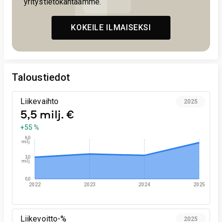
yritystietokantaamme.
KOKEILE ILMAISEKSI
Taloustiedot
Liikevaihto
2025
5,5 milj. €
+55 %
6,0
milj.
3,0
milj.
0,0
2022
2023
2024
2025
Liikevoitto-%
2025