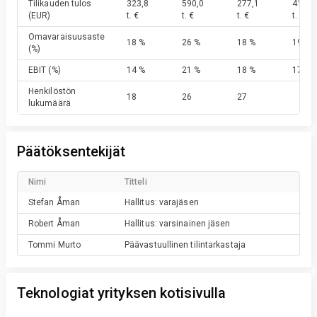
Tilikauden tulos
323,8
590,0
277,1
413,3
(EUR)
t. €
t. €
t. €
t. €
Omavaraisuusaste
18 %
26 %
18 %
19 %
(%)
EBIT
(%)
14 %
21 %
18 %
17 %
Henkilöstön
18
26
27
lukumäärä
Päätöksentekijät
Nimi
Titteli
Stefan
Åman
Hallitus: varajäsen
Robert
Åman
Hallitus: varsinainen jäsen
Tommi
Murto
Päävastuullinen tilintarkastaja
Teknologiat yrityksen kotisivulla