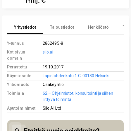
milj. €
Yritystiedot
Taloustiedot
Henkilöstö
Tekn
Y-tunnus
2862495-8
Kotisivun
silo.ai
domain
Perustettu
19.10.2017
Käyntiosoite
Lapinlahdenkatu 1 C, 00180 Helsinki
Yhtiömuoto
Osakeyhtiö
Toimiala
62 – Ohjelmistot, konsultointi ja siihen
liittyvä toiminta
Aputoiminimet
Silo AI Ltd