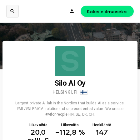
Kokeile ilmaiseksi
S
Silo AI Oy
HELSINKI, FI
Largest private AI lab in the Nordics that builds AI as a service.
#ML/#NLP/#CV solutions of unprecedented value. We create
#AIforPeople FIN, SE, DK, CH.
Liikevaihto
Liikevoitto
Henkilöstö
20,0
−112,8 %
147