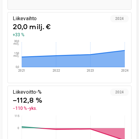
Liikevaihto
2024
20,0 milj. €
+33 %
30,0
milj.
15,0
milj.
0,0
2021
2022
2023
2024
Liikevoitto-%
2024
−112,8 %
−110 %-yks.
115
0