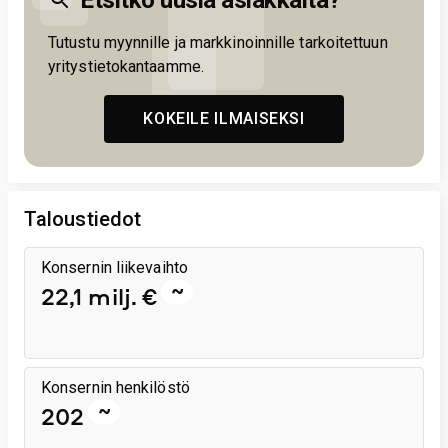
Etsitkö uusia asiakkaita?
Tutustu myynnille ja markkinoinnille tarkoitettuun
yritystietokantaamme.
KOKEILE ILMAISEKSI
Taloustiedot
Konsernin liikevaihto
~
22,1 milj. €
Konsernin henkilöstö
~
202