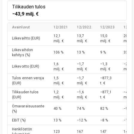
Tilikauden tulos
−43,9 milj. €
Avainluvut
12/2021
12/2022
12/2023
12/20
12,1
13,7
15,0
20,0
Liikevaihto
(EUR)
milj. €
milj. €
milj. €
milj. €
Liikevaihdon
106 %
13 %
9 %
33 %
kehitys
(%)
1,6
−1,7
−1,3
−24,6
Liikevoitto
(EUR)
milj. €
milj. €
milj. €
milj. €
Tulos ennen veroja
1,5
−1,7
−877,3
(EUR)
milj. €
milj. €
t. €
Tilikauden tulos
1,2
−1,6
−877,1
−43,9
(EUR)
milj. €
milj. €
t. €
milj. €
Omavaraisuusaste
40 %
74 %
82 %
−96 %
(%)
EBIT
(%)
13 %
−12 %
−8 %
−113 
Henkilöstön
123
167
147
147