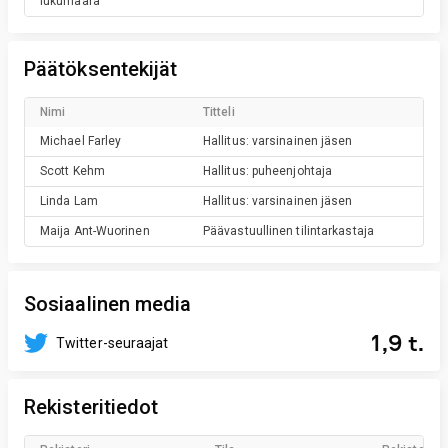
lukumäärä
Päätöksentekijät
Nimi
Titteli
Michael
Farley
Hallitus: varsinainen jäsen
Scott
Kehm
Hallitus: puheenjohtaja
Linda
Lam
Hallitus: varsinainen jäsen
Maija
Ant-Wuorinen
Päävastuullinen tilintarkastaja
Sosiaalinen media
1,9 t.
Twitter-seuraajat
Rekisteritiedot