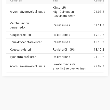
Rekisteri
Tila
Rekisteröin
Kiinteistön
Arvonlisäverovelvollisuus
käyttöoikeuden
01.03.2020
luovuttamisesta
Verohallinnon
Rekisterissä
01.11.2017
perustiedot
Kaupparekisteri
Rekisterissä
19.10.2017
Ennakkoperintärekisteri
Rekisterissä
13.10.2017
Kaupparekisteri
Rekisteröimätön
13.10.2017
Työnantajarekisteri
Rekisterissä
01.10.2017
Liiketoiminnasta
Arvonlisäverovelvollisuus
27.09.2017
arvonlisäverovelvollinen