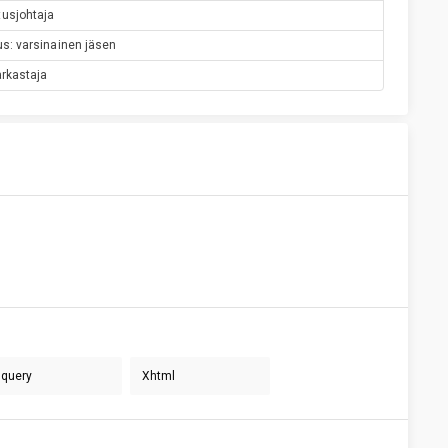
tusjohtaja
tus: varsinainen jäsen
arkastaja
Jquery
Xhtml