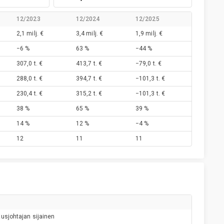
12/2023
12/2024
12/2025
2,1 milj. €
3,4 milj. €
1,9 milj. €
−6 %
63 %
−44 %
307,0 t. €
413,7 t. €
−79,0 t. €
288,0 t. €
394,7 t. €
−101,3 t. €
230,4 t. €
315,2 t. €
−101,3 t. €
38 %
65 %
39 %
14 %
12 %
−4 %
12
11
11
tusjohtajan sijainen