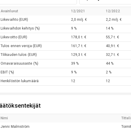
Avainluvut
12/2021
12/2022
Liikevaihto
(EUR)
2,0 milj. €
2,2 milj. €
Liikevaihdon kehitys
(%)
9 %
14 %
Liikevoitto
(EUR)
178,0 t. €
55,7 t. €
Tulos ennen veroja
(EUR)
161,7 t. €
40,9 t. €
Tilikauden tulos
(EUR)
129,3 t. €
32,7 t. €
Omavaraisuusaste
(%)
39 %
44 %
EBIT
(%)
9 %
2 %
Henkilöstön lukumäärä
12
12
äätöksentekijät
Nimi
Titteli
Jenni
Malmström
Toimi