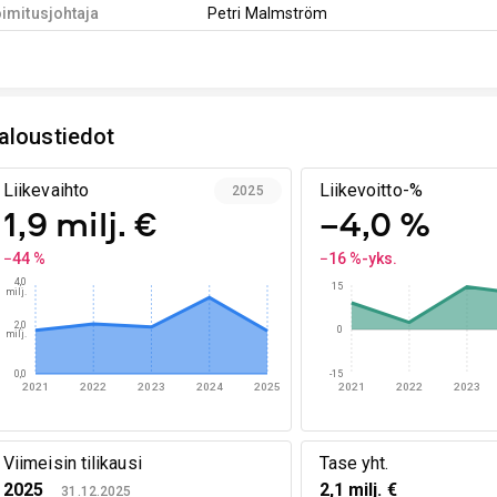
imitusjohtaja
Petri Malmström
aloustiedot
Liikevaihto
Liikevoitto-%
2025
1,9 milj. €
−4,0 %
−44 %
−16 %-yks.
4,0
15
milj.
2,0
0
milj.
0,0
-15
2021
2022
2023
2024
2025
2021
2022
2023
Viimeisin tilikausi
Tase yht.
2025
2,1 milj. €
31.12.2025