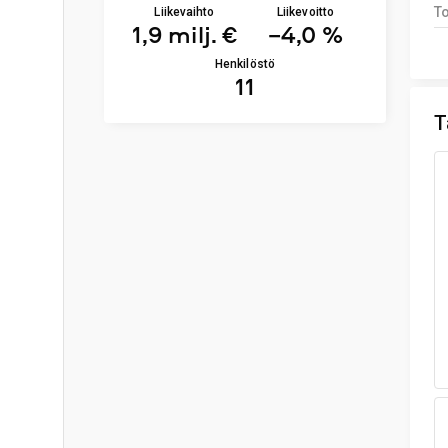
To
Liikevaihto
Liikevoitto
1,9 milj. €
−4,0 %
Henkilöstö
11
T