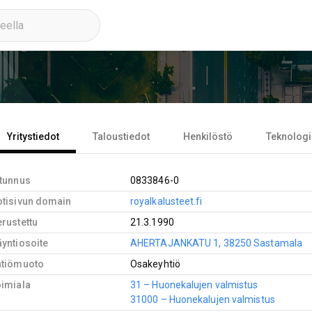
Yritystiedot
Taloustiedot
Henkilöstö
Teknologi
-tunnus
0833846-0
otisivun domain
royalkalusteet.fi
rustettu
21.3.1990
yntiosoite
AHERTAJANKATU 1, 38250 Sastamala
htiömuoto
Osakeyhtiö
oimiala
31 – Huonekalujen valmistus
31000 – Huonekalujen valmistus