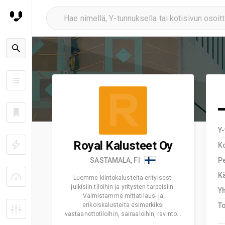
R
Y
Royal Kalusteet Oy
K
SASTAMALA, FI
Pe
Kä
Luomme kiintokalusteita erityisesti
julkisiin tiloihin ja yritysten tarpeisiin.
Y
Valmistamme mittatilaus- ja
erikoiskalusteita esimerkiksi
T
vastaanottotiloihin, sairaaloihin, ravinto…