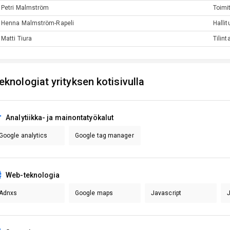
Petri
Malmström
Toimi
Henna
Malmström-Rapeli
Halli
Matti
Tiura
Tilint
eknologiat yrityksen kotisivulla
Analytiikka- ja mainontatyökalut
Google analytics
Google tag manager
Web-teknologia
Adnxs
Google maps
Javascript