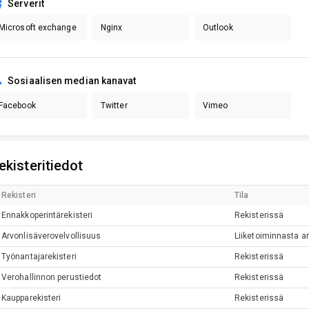
Serverit
Microsoft exchange
Nginx
Outlook
Sosiaalisen median kanavat
Facebook
Twitter
Vimeo
ekisteritiedot
Rekisteri
Tila
Ennakkoperintärekisteri
Rekisterissä
Arvonlisäverovelvollisuus
Liiketoiminnasta ar
Työnantajarekisteri
Rekisterissä
Verohallinnon perustiedot
Rekisterissä
Kaupparekisteri
Rekisterissä