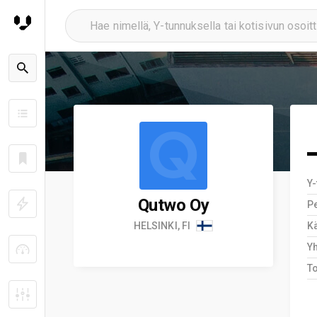
Q
Y
Qutwo Oy
Pe
HELSINKI, FI
Kä
Y
T