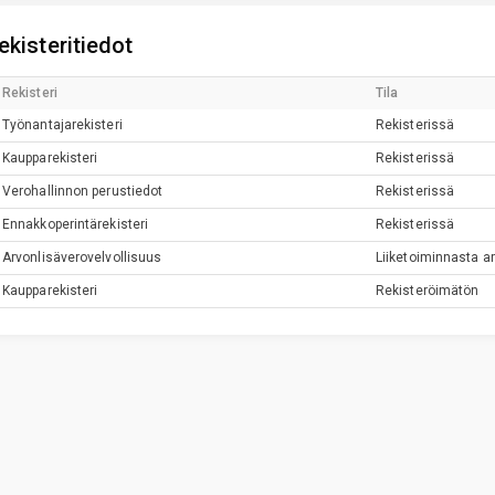
ekisteritiedot
Rekisteri
Tila
Työnantajarekisteri
Rekisterissä
Kaupparekisteri
Rekisterissä
Verohallinnon perustiedot
Rekisterissä
Ennakkoperintärekisteri
Rekisterissä
Arvonlisäverovelvollisuus
Liiketoiminnasta ar
Kaupparekisteri
Rekisteröimätön