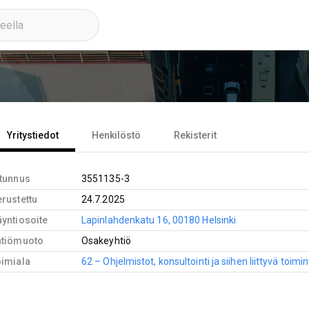
Yritystiedot
Henkilöstö
Rekisterit
-tunnus
3551135-3
rustettu
24.7.2025
yntiosoite
Lapinlahdenkatu 16, 00180 Helsinki
htiömuoto
Osakeyhtiö
oimiala
62 – Ohjelmistot, konsultointi ja siihen liittyvä toimi