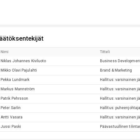
äätöksentekijät
Nimi
Titteli
Niklas Johannes
Kiviluoto
Business Development
Mikko Olavi
Pajulahti
Brand & Marketing
Pekka
Lundmark
Hallitus: varsinainen j
Markus
Mannström
Hallitus: varsinainen j
Patrik
Pehrsson
Hallitus: varsinainen j
Peter
Sarlin
Hallitus: puheenjohtaj
Antti
Vasara
Hallitus: varsinainen j
Jussi
Paski
Päävastuullinen tilinta