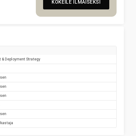
KOKEILE ILMAISEKSI
 & Deployment Strategy
äsen
äsen
äsen
a
äsen
rkastaja