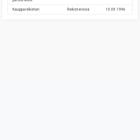
perustiedot
Kaupparekisteri
Rekisterissä
10.09.1996
Privacy & Terms
© Vainu.io Software Oy