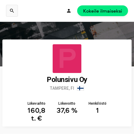
Kokeile ilmaiseksi
P
Polunsivu Oy
TAMPERE, FI
Liikevaihto
Liikevoitto
Henkilöstö
160,8
37,6 %
1
t. €