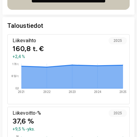
Taloustiedot
Liikevaihto
2025
160,8 t. €
+2,4 %
170 t.
85,0 t.
0,0
2021
2022
2023
2024
2025
Liikevoitto-%
2025
37,6 %
+9,5 %-yks.
50