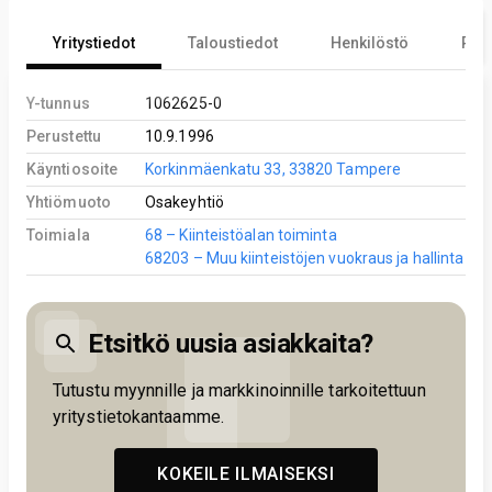
Yritystiedot
Taloustiedot
Henkilöstö
Reki
Y-tunnus
1062625-0
Perustettu
10.9.1996
Käyntiosoite
Korkinmäenkatu 33, 33820 Tampere
Yhtiömuoto
Osakeyhtiö
Toimiala
68 – Kiinteistöalan toiminta
68203 – Muu kiinteistöjen vuokraus ja hallinta
Etsitkö uusia asiakkaita?
Tutustu myynnille ja markkinoinnille tarkoitettuun
yritystietokantaamme.
KOKEILE ILMAISEKSI