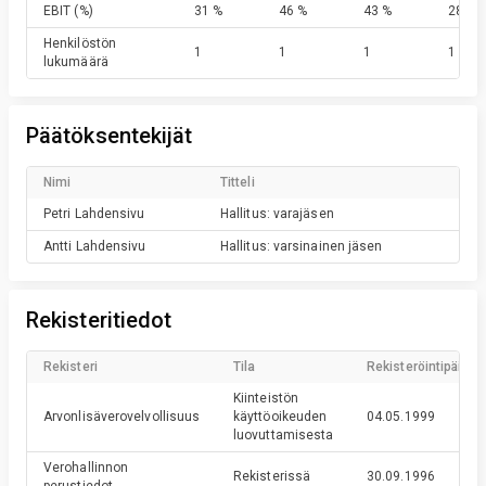
EBIT
(%)
31 %
46 %
43 %
28 %
Henkilöstön
1
1
1
1
lukumäärä
Päätöksentekijät
Nimi
Titteli
Petri
Lahdensivu
Hallitus: varajäsen
Antti
Lahdensivu
Hallitus: varsinainen jäsen
Rekisteritiedot
Rekisteri
Tila
Rekisteröintipäivä
Kiinteistön
Arvonlisäverovelvollisuus
käyttöoikeuden
04.05.1999
luovuttamisesta
Verohallinnon
Rekisterissä
30.09.1996