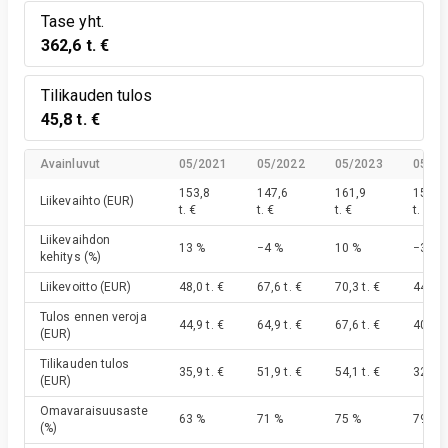
Tase yht.
362,6 t. €
Tilikauden tulos
45,8 t. €
Avainluvut
05/2021
05/2022
05/2023
05/20
153,8
147,6
161,9
157,0
Liikevaihto
(EUR)
t. €
t. €
t. €
t. €
Liikevaihdon
13 %
−4 %
10 %
−3 %
kehitys
(%)
Liikevoitto
(EUR)
48,0 t. €
67,6 t. €
70,3 t. €
44,1 t.
Tulos ennen veroja
44,9 t. €
64,9 t. €
67,6 t. €
40,4 t.
(EUR)
Tilikauden tulos
35,9 t. €
51,9 t. €
54,1 t. €
32,3 t.
(EUR)
Omavaraisuusaste
63 %
71 %
75 %
79 %
(%)