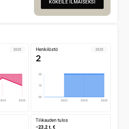
KOKEILE ILMAISEKSI
Henkilöstö
2025
2025
2
2,0
1,0
0,0
2024
2025
2023
2024
2025
Tilikauden tulos
−23,2 t. €