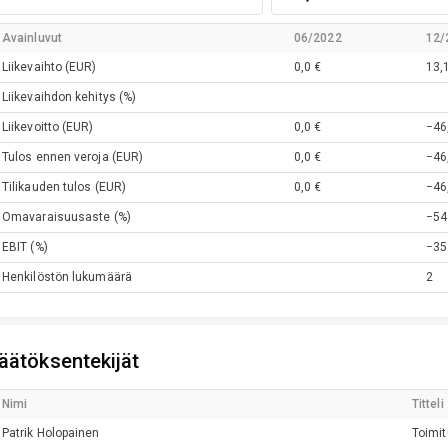
Avainluvut
06/2022
12/
Liikevaihto
(EUR)
0,0 €
13,1
Liikevaihdon kehitys
(%)
Liikevoitto
(EUR)
0,0 €
−46,
Tulos ennen veroja
(EUR)
0,0 €
−46,
Tilikauden tulos
(EUR)
0,0 €
−46,
Omavaraisuusaste
(%)
−54
EBIT
(%)
−35
Henkilöstön lukumäärä
2
äätöksentekijät
Nimi
Titteli
Patrik
Holopainen
Toimit