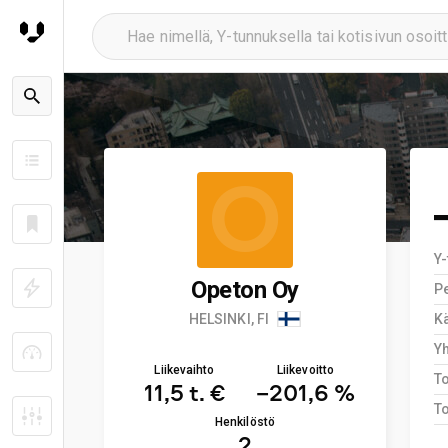
O
Y
Opeton Oy
Pe
HELSINKI, FI
Kä
Y
Liikevaihto
Liikevoitto
T
11,5 t. €
−201,6 %
To
Henkilöstö
2