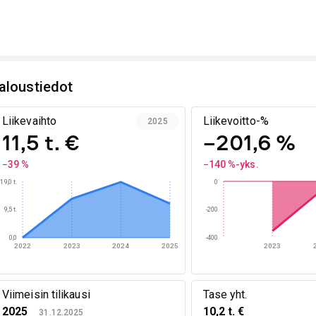
aloustiedot
Liikevaihto
Liikevoitto-%
2025
11,5 t. €
−201,6 %
−39 %
−140 %-yks.
19,0 t.
0
9,5 t.
-200
0,0
-400
2022
2023
2024
2025
2023
Viimeisin tilikausi
Tase yht.
2025
10,2 t. €
31.12.2025