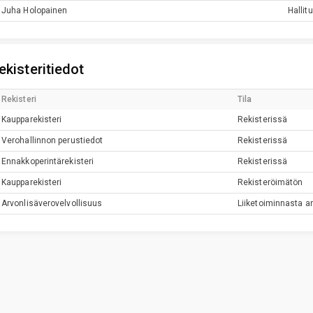
Juha
Holopainen
Hallit
ekisteritiedot
Rekisteri
Tila
Kaupparekisteri
Rekisterissä
Verohallinnon perustiedot
Rekisterissä
Ennakkoperintärekisteri
Rekisterissä
Kaupparekisteri
Rekisteröimätön
Arvonlisäverovelvollisuus
Liiketoiminnasta ar