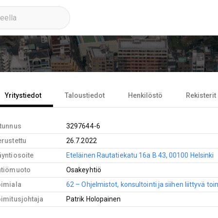
Yritystiedot
Taloustiedot
Henkilöstö
Rekisterit
-tunnus
3297644-6
rustettu
26.7.2022
yntiosoite
Eteläinen Rautatiekatu 16a B 43, 00100 Helsinki
htiömuoto
Osakeyhtiö
oimiala
62 – Ohjelmistot, konsultointi ja siihen liittyvä to
imitusjohtaja
Patrik Holopainen