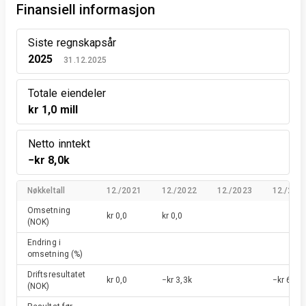
Finansiell informasjon
Siste regnskapsår
2025
31.12.2025
Totale eiendeler
kr 1,0 mill
Netto inntekt
−kr 8,0k
Nøkkeltall
12./2021
12./2022
12./2023
12./202
Omsetning
kr 0,0
kr 0,0
(NOK)
Endring i
omsetning
(%)
Driftsresultatet
kr 0,0
−kr 3,3k
−kr 6,3k
(NOK)