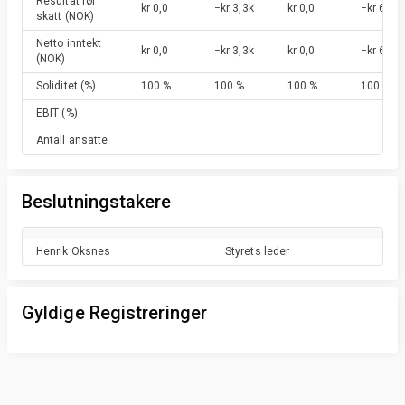
Resultat før
kr 0,0
−kr 3,3k
kr 0,0
−kr 6,3k
skatt
(NOK)
Netto inntekt
kr 0,0
−kr 3,3k
kr 0,0
−kr 6,3k
(NOK)
Soliditet
(%)
100 %
100 %
100 %
100 %
EBIT
(%)
Antall ansatte
Beslutningstakere
Henrik
Oksnes
Styrets leder
Gyldige Registreringer