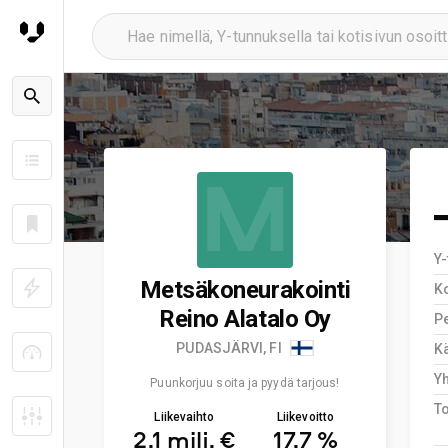
M
Y
Metsäkoneurakointi
K
Reino Alatalo Oy
Pe
PUDASJÄRVI, FI
Kä
Y
Puunkorjuu soita ja pyydä tarjous!
T
Liikevaihto
Liikevoitto
2,1 milj. €
17,7 %