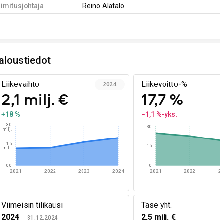
imitusjohtaja
Reino Alatalo
aloustiedot
Liikevaihto
Liikevoitto-%
2024
2,1 milj. €
17,7 %
+18 %
−1,1 %-yks.
3,0
30
milj.
1,5
15
milj.
0,0
0
2021
2022
2023
2024
2021
2022
Viimeisin tilikausi
Tase yht.
2024
2,5 milj. €
31.12.2024