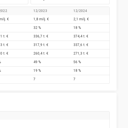
2022
12/2023
12/2024
milj. €
1,8 milj. €
2,1 milj. €
32 %
18 %
1 t. €
336,7 t. €
374,4 t. €
3 t. €
317,9 t. €
337,6 t. €
0 t. €
260,4 t. €
271,3 t. €
%
49 %
56 %
%
19 %
18 %
7
7