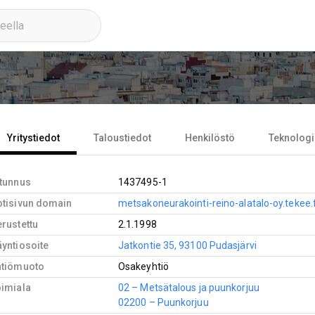
Yritystiedot
Taloustiedot
Henkilöstö
Teknologi
-tunnus
1437495-1
otisivun domain
metsakoneurakointi-reino-alatalo-oy.tekee.f
rustettu
2.1.1998
yntiosoite
Jatkontie 35, 93100 Pudasjärvi
htiömuoto
Osakeyhtiö
oimiala
02 – Metsätalous ja puunkorjuu
02200 – Puunkorjuu