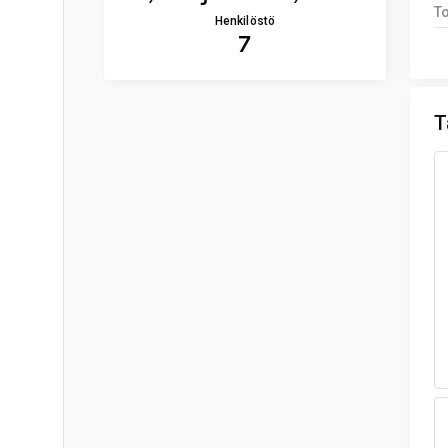
To
Henkilöstö
7
T