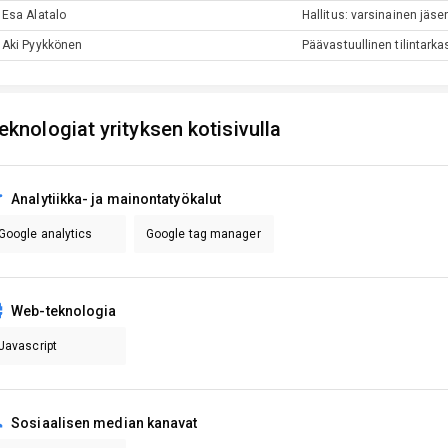
Esa
Alatalo
Hallitus: varsinainen jäse
Aki
Pyykkönen
Päävastuullinen tilintarka
eknologiat yrityksen kotisivulla
Analytiikka- ja mainontatyökalut
Google analytics
Google tag manager
Web-teknologia
Javascript
Sosiaalisen median kanavat