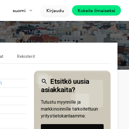
suomi
Kirjaudu
Kokeile ilmaiseksi
at
Rekisterit
Etsitkö uusia
i
asiakkaita?
Tutustu myynnille ja
markkinoinnille tarkoitettuun
yritystietokantaamme.