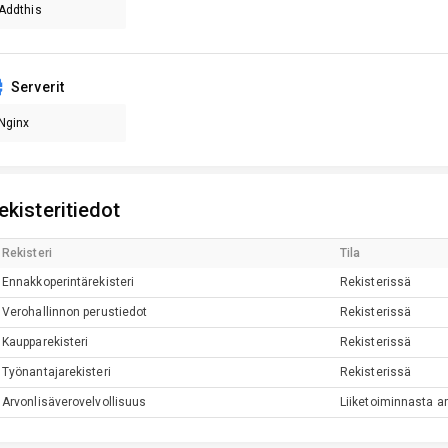
Addthis
Serverit
Nginx
ekisteritiedot
Rekisteri
Tila
Ennakkoperintärekisteri
Rekisterissä
Verohallinnon perustiedot
Rekisterissä
Kaupparekisteri
Rekisterissä
Työnantajarekisteri
Rekisterissä
Arvonlisäverovelvollisuus
Liiketoiminnasta ar