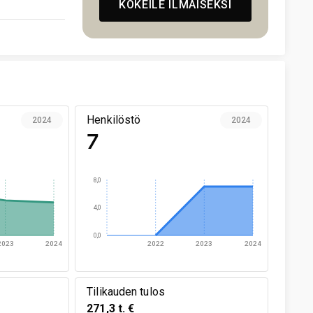
KOKEILE ILMAISEKSI
Henkilöstö
2024
2024
7
8,0
4,0
0,0
2023
2024
2022
2023
2024
Tilikauden tulos
271,3 t. €