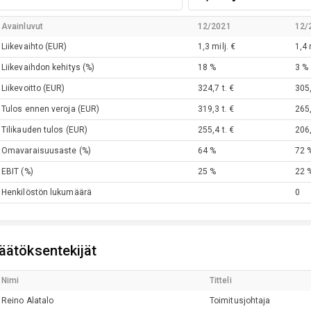
Avainluvut
12/2021
12/
Liikevaihto
(EUR)
1,3 milj. €
1,4 
Liikevaihdon kehitys
(%)
18 %
3 %
Liikevoitto
(EUR)
324,7 t. €
305,
Tulos ennen veroja
(EUR)
319,3 t. €
265,
Tilikauden tulos
(EUR)
255,4 t. €
206,
Omavaraisuusaste
(%)
64 %
72 
EBIT
(%)
25 %
22 
Henkilöstön lukumäärä
0
äätöksentekijät
Nimi
Titteli
Reino
Alatalo
Toimitusjohtaja