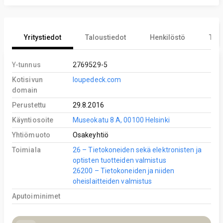
Yritystiedot
Taloustiedot
Henkilöstö
Tekn
Y-tunnus
2769529-5
Kotisivun
loupedeck.com
domain
Perustettu
29.8.2016
Käyntiosoite
Museokatu 8 A, 00100 Helsinki
Yhtiömuoto
Osakeyhtiö
Toimiala
26 – Tietokoneiden sekä elektronisten ja
optisten tuotteiden valmistus
26200 – Tietokoneiden ja niiden
oheislaitteiden valmistus
Aputoiminimet