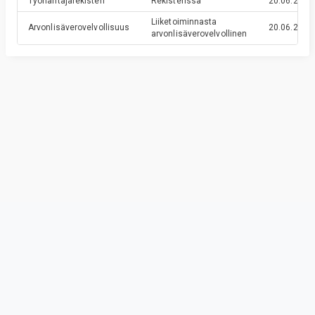
Työnantajarekisteri
Rekisterissä
20.06.2016
Liiketoiminnasta
Arvonlisäverovelvollisuus
20.06.2016
arvonlisäverovelvollinen
Privacy & Terms
© Vainu.io Software Oy