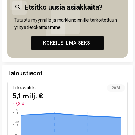
Etsitkö uusia asiakkaita?
Tutustu myynnille ja markkinoinnille tarkoitettuun
yritystietokantaamme.
KOKEILE ILMAISEKSI
Taloustiedot
Liikevaihto
2024
5,1 milj. €
−7,3 %
7,0
milj.
3,5
milj.