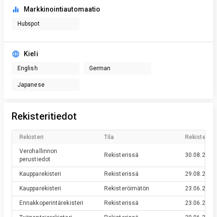
Markkinointiautomaatio
Hubspot
Kieli
English
German
Japanese
Rekisteritiedot
Rekisteri
Tila
Rekisteröin
Verohallinnon
Rekisterissä
30.08.2016
perustiedot
Kaupparekisteri
Rekisterissä
29.08.2016
Kaupparekisteri
Rekisteröimätön
23.06.2016
Ennakkoperintärekisteri
Rekisterissä
23.06.2016