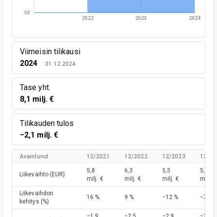
0,0
2022
2023
2024
Viimeisin tilikausi
2024
31.12.2024
Tase yht.
8,1 milj. €
Tilikauden tulos
−2,1 milj. €
Avainluvut
12/2021
12/2022
12/2023
12/20
5,8
6,3
5,5
5,1
Liikevaihto
(EUR)
milj. €
milj. €
milj. €
milj. €
Liikevaihdon
16 %
9 %
−12 %
−7 %
kehitys
(%)
−1,9
−2,5
−2,9
−2,1