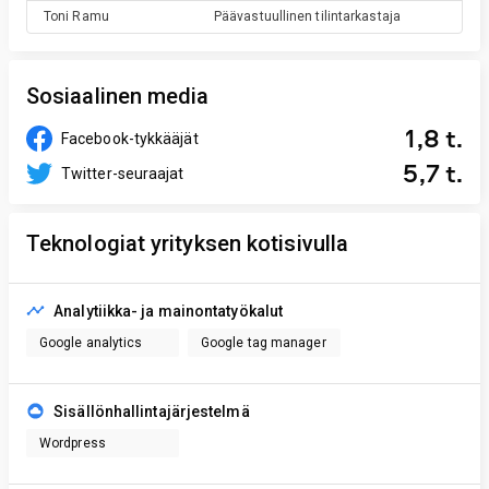
Toni
Ramu
Päävastuullinen tilintarkastaja
Sosiaalinen media
1,8 t.
Facebook-tykkääjät
5,7 t.
Twitter-seuraajat
Teknologiat yrityksen kotisivulla
Analytiikka- ja mainontatyökalut
Google analytics
Google tag manager
Sisällönhallintajärjestelmä
Wordpress