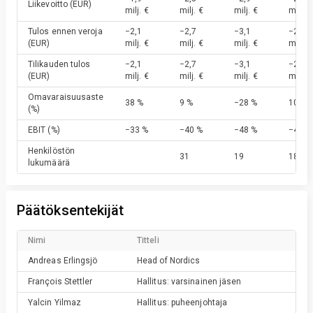
Liikevoitto
(EUR)
milj. €
milj. €
milj. €
milj. €
Tulos ennen veroja
−2,1
−2,7
−3,1
−2,1
(EUR)
milj. €
milj. €
milj. €
milj. €
Tilikauden tulos
−2,1
−2,7
−3,1
−2,1
(EUR)
milj. €
milj. €
milj. €
milj. €
Omavaraisuusaste
38 %
9 %
−28 %
10 %
(%)
EBIT
(%)
−33 %
−40 %
−48 %
−40 %
Henkilöstön
31
19
18
lukumäärä
Päätöksentekijät
Nimi
Titteli
Andreas
Erlingsjö
Head of Nordics
François
Stettler
Hallitus: varsinainen jäsen
Yalcin
Yilmaz
Hallitus: puheenjohtaja