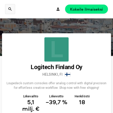
Kokeile ilmaiseksi
L
Logitech Finland Oy
HELSINKI, FI
Loupedeck custom consoles offer analog control with digital precision
for effortless creative workflow. Shop now with free shipping!
Liikevaihto
Liikevoitto
Henkilöstö
5,1
−39,7 %
18
milj. €