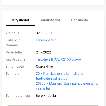
Yritystiedot
Taloustiedot
Henkilöstö
Tekn
Y-tunnus
3285966-1
Kotisivun
lignosphere.fi
domain
Perustettu
21.7.2022
Käyntiosoite
Tietotie 2 B 332, 02150 Espoo
Yhtiömuoto
Osakeyhtiö
Toimiala
20 – Kemikaalien ja kemiallisten
tuotteiden valmistus
20300 – Maalien, lakan, painovärien yms.
valmistus
Toimitusjohtaja
Eero Knuutila