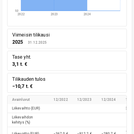
0,0
2022
2023
2024
Viimeisin tilikausi
2025
31.12.2025
Tase yht.
3,1 t. €
Tilikauden tulos
−10,7 t. €
Avainluvut
12/2022
12/2023
12/2024
12/2
Liikevaihto
(EUR)
3,8 t
Liikevaihdon
kehitys
(%)
−10,
Liikevoitto
(EUR)
−367,0 €
−912,2 €
−280,7 €