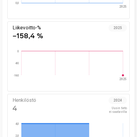
0,0
2025
Liikevoitto-%
2025
−158,4 %
0
-80
-160
2025
Henkilöstö
2024
4
Uusin tieto

ei saatavilla
4,0
2,0