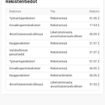
Rekisteritiedot
Rekisteri
Tila
Rekisteröin
Työnantajarekisteri
Rekisterissä
01.05.2026
Ennakkoperintärekisteri
Rekisterissä
17.04.2026
Liiketoiminnasta
Arvonlisäverovelvollisuus
05.09.2025
arvonlisäverovelvollinen
Kaupparekisteri
Rekisterissä
21.07.2022
Verohallinnon
Rekisterissä
21.07.2022
perustiedot
Työnantajarekisteri
Rekisterissä
01.07.2022
Ennakkoperintärekisteri
Rekisterissä
06.05.2022
Kaupparekisteri
Rekisteröimätön
06.05.2022
Liiketoiminnasta
Arvonlisäverovelvollisuus
31.03.2022
arvonlisäverovelvollinen