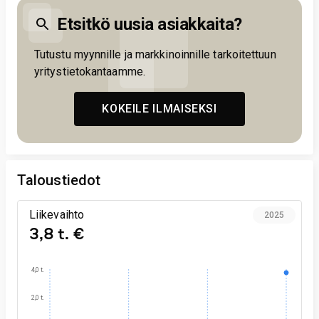
Etsitkö uusia asiakkaita?
Tutustu myynnille ja markkinoinnille tarkoitettuun
yritystietokantaamme.
KOKEILE ILMAISEKSI
Taloustiedot
Liikevaihto
2025
3,8 t. €
4,0 t.
2,0 t.