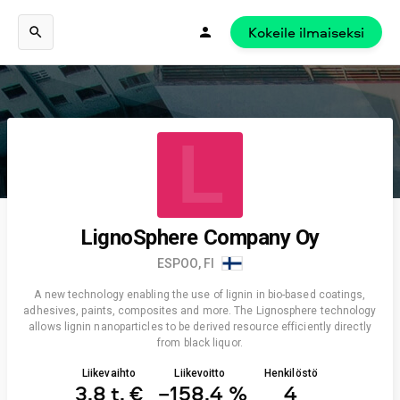
Kokeile ilmaiseksi
L
LignoSphere Company Oy
ESPOO, FI
A new technology enabling the use of lignin in bio-based coatings,
adhesives, paints, composites and more. The Lignosphere technology
allows lignin nanoparticles to be derived resource efficiently directly
from black liquor.
Liikevaihto
Liikevoitto
Henkilöstö
3,8 t. €
−158,4 %
4