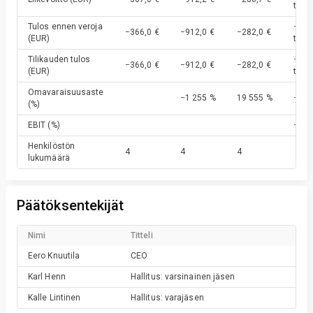
t. €
Tulos ennen veroja
−10,
−366,0 €
−912,0 €
−282,0 €
(EUR)
t. €
Tilikauden tulos
−10,
−366,0 €
−912,0 €
−282,0 €
(EUR)
t. €
Omavaraisuusaste
−1 255 %
19 555 %
−369
(%)
EBIT
(%)
−158
Henkilöstön
4
4
4
lukumäärä
Päätöksentekijät
Nimi
Titteli
Eero
Knuutila
CEO
Karl
Henn
Hallitus: varsinainen jäsen
Kalle
Lintinen
Hallitus: varajäsen