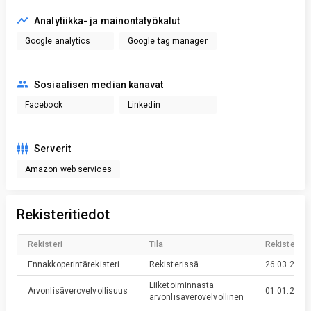
Analytiikka- ja mainontatyökalut
Google analytics
Google tag manager
Sosiaalisen median kanavat
Facebook
Linkedin
Serverit
Amazon web services
Rekisteritiedot
Rekisteri
Tila
Rekisteröin
Ennakkoperintärekisteri
Rekisterissä
26.03.2020
Liiketoiminnasta
Arvonlisäverovelvollisuus
01.01.2020
arvonlisäverovelvollinen