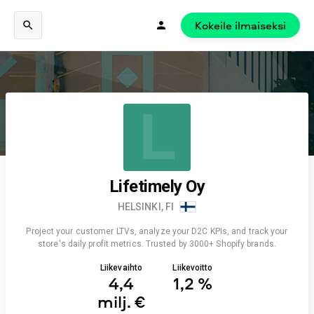
Kokeile ilmaiseksi
L
Lifetimely Oy
HELSINKI, FI
Project your customer LTVs, analyze your D2C KPIs, and track your
store's daily profit metrics. Trusted by 3000+ Shopify brands.
Liikevaihto
Liikevoitto
4,4
1,2 %
milj. €