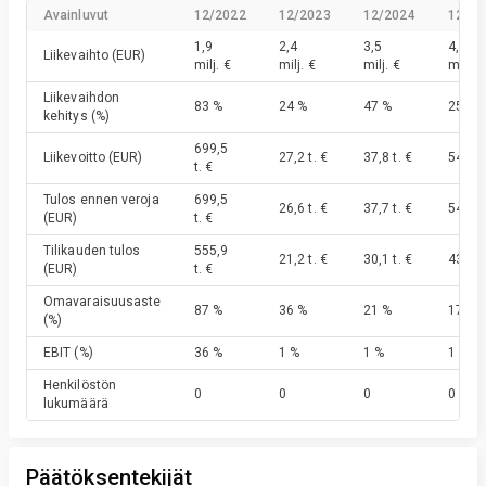
Avainluvut
12/2022
12/2023
12/2024
12/20
1,9
2,4
3,5
4,4
Liikevaihto
(EUR)
milj. €
milj. €
milj. €
milj. €
Liikevaihdon
83 %
24 %
47 %
25 %
kehitys
(%)
699,5
Liikevoitto
(EUR)
27,2 t. €
37,8 t. €
54,6 t.
t. €
Tulos ennen veroja
699,5
26,6 t. €
37,7 t. €
54,6 t.
(EUR)
t. €
Tilikauden tulos
555,9
21,2 t. €
30,1 t. €
43,3 t.
(EUR)
t. €
Omavaraisuusaste
87 %
36 %
21 %
17 %
(%)
EBIT
(%)
36 %
1 %
1 %
1 %
Henkilöstön
0
0
0
0
lukumäärä
Päätöksentekijät