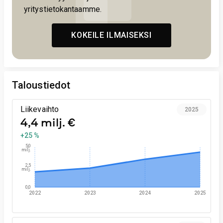
yritystietokantaamme.
KOKEILE ILMAISEKSI
Taloustiedot
Liikevaihto
2025
4,4 milj. €
+25 %
5,0
milj.
2,5
milj.
0,0
2022
2023
2024
2025