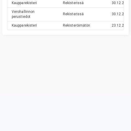
Kaupparekisteri
Rekisterissä
30.12.2019
Verohallinnon
Rekisterissä
30.12.2019
perustiedot
Kaupparekisteri
Rekisteröimätön
23.12.2019
Privacy & Terms
© Vainu.io Software Oy