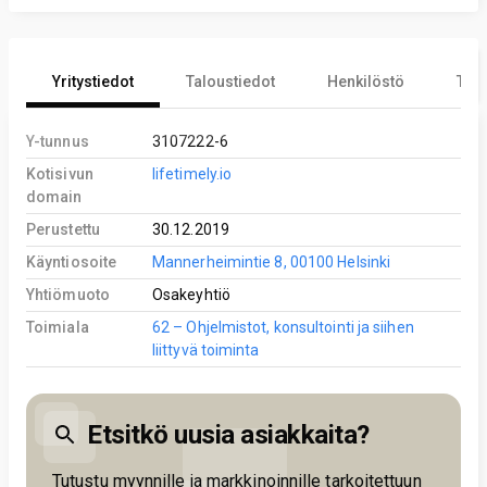
Yritystiedot
Taloustiedot
Henkilöstö
Tekn
Y-tunnus
3107222-6
Kotisivun
lifetimely.io
domain
Perustettu
30.12.2019
Käyntiosoite
Mannerheimintie 8, 00100 Helsinki
Yhtiömuoto
Osakeyhtiö
Toimiala
62 – Ohjelmistot, konsultointi ja siihen
liittyvä toiminta
Etsitkö uusia asiakkaita?
Tutustu myynnille ja markkinoinnille tarkoitettuun