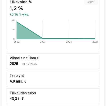
Liikevoitto-%
2025
1,2 %
+0,16 %-yks.
40
20
0
2022
2023
2024
2025
Viimeisin tilikausi
2025
31.12.2025
Tase yht.
4,9 milj. €
Tilikauden tulos
43,3 t. €