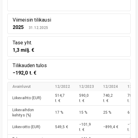
Viimeisin tilikausi
2025
31.12.2025
Tase yht.
1,3 milj. €
Tilikauden tulos
−192,0 t. €
Avainluvut
12/2022
12/2023
12/2024
12/2
514,7
590,0
740,2
786,9
Liikevaihto
(EUR)
t. €
t. €
t. €
t. €
Liikevaihdon
17 %
15 %
25 %
6 %
kehitys
(%)
−101,9
−191,
Liikevoitto
(EUR)
549,5 €
−899,4 €
t. €
t. €