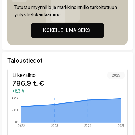
Tutustu myynnille ja markkinoinnille tarkoitettuun
yritystietokantaamme.
KOKEILE ILMAISEKSI
Taloustiedot
Liikevaihto
2025
786,9 t. €
+6,3 %
800 t.
400 t.
0,0
2022
2023
2024
2025