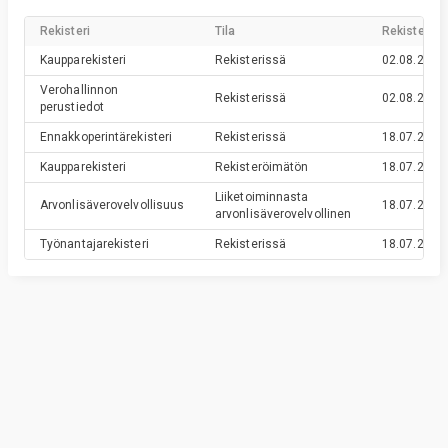
Rekisteri
Tila
Rekisteröin
Kaupparekisteri
Rekisterissä
02.08.2013
Verohallinnon
Rekisterissä
02.08.2013
perustiedot
Ennakkoperintärekisteri
Rekisterissä
18.07.2013
Kaupparekisteri
Rekisteröimätön
18.07.2013
Liiketoiminnasta
Arvonlisäverovelvollisuus
18.07.2013
arvonlisäverovelvollinen
Työnantajarekisteri
Rekisterissä
18.07.2013