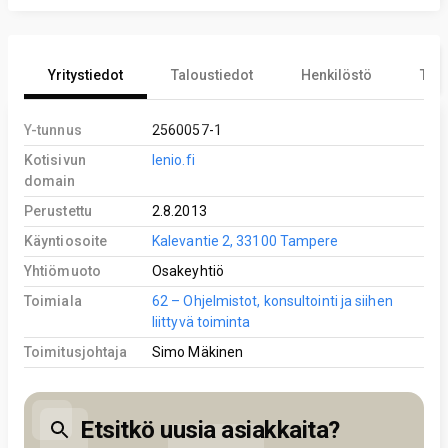
Yritystiedot
Taloustiedot
Henkilöstö
Tekn
Y-tunnus
2560057-1
Kotisivun
lenio.fi
domain
Perustettu
2.8.2013
Käyntiosoite
Kalevantie 2, 33100 Tampere
Yhtiömuoto
Osakeyhtiö
Toimiala
62 – Ohjelmistot, konsultointi ja siihen
liittyvä toiminta
Toimitusjohtaja
Simo Mäkinen
Etsitkö uusia asiakkaita?