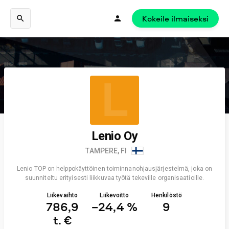
Kokeile ilmaiseksi
L
Lenio Oy
TAMPERE, FI
Lenio TOP on helppokäyttöinen toiminnanohjausjärjestelmä, joka on
suunniteltu erityisesti liikkuvaa työtä tekeville organisaatioille.
Liikevaihto
Liikevoitto
Henkilöstö
786,9
−24,4 %
9
t. €