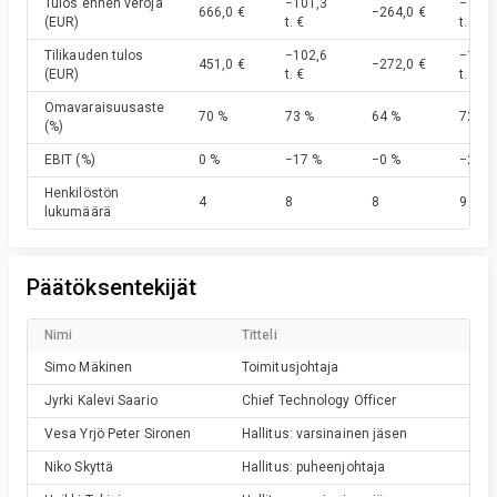
Tulos ennen veroja
−101,3
−192,
666,0 €
−264,0 €
(EUR)
t. €
t. €
Tilikauden tulos
−102,6
−192,
451,0 €
−272,0 €
(EUR)
t. €
t. €
Omavaraisuusaste
70 %
73 %
64 %
72 %
(%)
EBIT
(%)
0 %
−17 %
−0 %
−24 %
Henkilöstön
4
8
8
9
lukumäärä
Päätöksentekijät
Nimi
Titteli
Simo
Mäkinen
Toimitusjohtaja
Jyrki Kalevi
Saario
Chief Technology Officer
Vesa Yrjö Peter
Sironen
Hallitus: varsinainen jäsen
Niko
Skyttä
Hallitus: puheenjohtaja