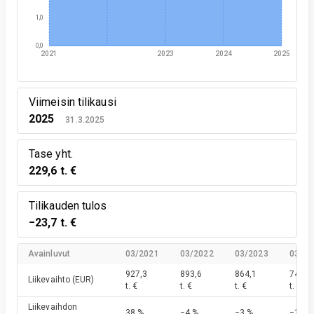
1,0
0,0
2021
2023
2024
2025
Viimeisin tilikausi
2025
31.3.2025
Tase yht.
229,6 t. €
Tilikauden tulos
−23,7 t. €
Avainluvut
03/2021
03/2022
03/2023
03/20
927,3
893,6
864,1
744,4
Liikevaihto
(EUR)
t. €
t. €
t. €
t. €
Liikevaihdon
38 %
−4 %
−3 %
−14 %