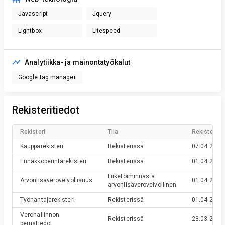
Javascript
Jquery
Lightbox
Litespeed
Analytiikka- ja mainontatyökalut
Google tag manager
Rekisteritiedot
Rekisteri
Tila
Rekisteröin
Kaupparekisteri
Rekisterissä
07.04.2000
Ennakkoperintärekisteri
Rekisterissä
01.04.2000
Liiketoiminnasta
Arvonlisäverovelvollisuus
01.04.2000
arvonlisäverovelvollinen
Työnantajarekisteri
Rekisterissä
01.04.2000
Verohallinnon
Rekisterissä
23.03.2000
perustiedot