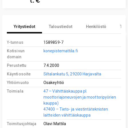
t. €
Yritystiedot
Taloustiedot
Henkilöstö
Tekn
Y-tunnus
1589859-7
Kotisivun
konepistemattila.fi
domain
Perustettu
7.4.2000
Käyntiosoite
Siltalankatu 5, 29200 Harjavalta
Yhtiömuoto
Osakeyhtiö
Toimiala
47 – Vähittäiskauppa pl.
moottoriajoneuvojen ja moottoripyörien
kauppa)
47400 – Tieto- ja viestintäteknisten
laitteiden vähittäiskauppa
Toimitusjohtaja
Olavi Mattila