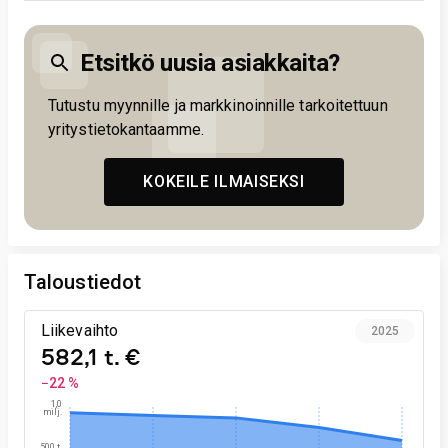
Etsitkö uusia asiakkaita?
Tutustu myynnille ja markkinoinnille tarkoitettuun
yritystietokantaamme.
KOKEILE ILMAISEKSI
Taloustiedot
Liikevaihto
2025
582,1 t. €
−22 %
1,0
milj.
500 t.