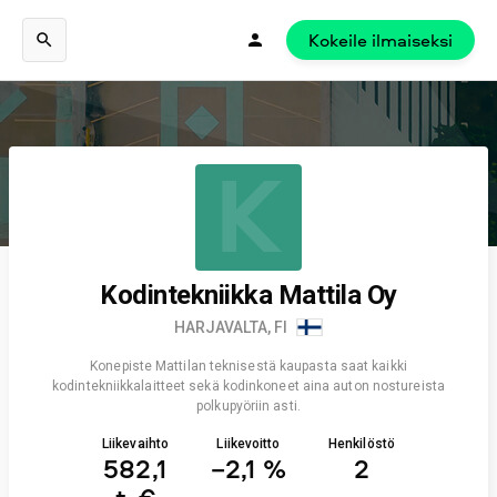
Kokeile ilmaiseksi
K
Kodintekniikka Mattila Oy
HARJAVALTA, FI
Konepiste Mattilan teknisestä kaupasta saat kaikki
kodintekniikkalaitteet sekä kodinkoneet aina auton nostureista
polkupyöriin asti.
Liikevaihto
Liikevoitto
Henkilöstö
582,1
−2,1 %
2