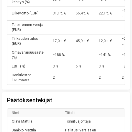
kehitys
(%)
−16,3
Liikevoitto
(EUR)
31,1 t. €
56,4 t. €
22,1 t. €
t. €
Tulos ennen veroja
(EUR)
Tilikauden tulos
−24,4
17,0 t. €
45,9 t. €
12,0 t. €
(EUR)
t. €
Omavaraisuusaste
−188 %
−141 %
−142 
(%)
EBIT
(%)
3 %
6 %
3 %
−2 %
Henkilöstön
2
2
2
lukumäärä
Päätöksentekijät
Nimi
Titteli
Olavi
Mattila
Toimitusjohtaja
Jaakko
Mattila
Hallitus: varajäsen