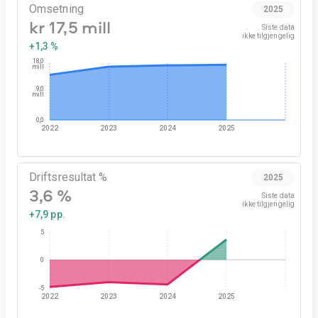
Omsetning
2025
kr 17,5 mill
Siste data

ikke tilgjengelig
+1,3 %
18,0
mill
9,0
mill
0,0
2022
2023
2024
2025
Driftsresultat %
2025
3,6 %
Siste data

ikke tilgjengelig
+7,9 pp.
5
0
-5
2022
2023
2024
2025