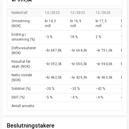
Nøkkeltall
12./2022
12./2023
12./2024
12./
Omsetning
kr 14,3
kr 16,9
kr 17,3
kr 17
(NOK)
mill
mill
mill
mill
Endring i
−3 %
18 %
2 %
1 %
omsetning
(%)
Driftsresultatet
−kr 687,8k
−kr 664,3k
−kr 751,0k
kr 6
(NOK)
Resultat før
−kr 592,3k
−kr 550,3k
−kr 594,0k
kr 7
skatt
(NOK)
Netto inntekt
−kr 462,0k
−kr 429,3k
−kr 463,3k
kr 5
(NOK)
Soliditet
(%)
−20 %
−33 %
−42 %
−25 
EBIT
(%)
−5 %
−4 %
−4 %
4 %
Antall ansatte
Beslutningstakere