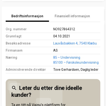
Bedriftsinformasjon
Finansiell informasjon
An
Org. nummer
NO927864312
Grunnlagt
04.10.2021
Besøksadresse
Lauvåsbakken 4, 7540 Klæbu
Firmanavn
AS
Næring
85 – Undervisning
85100 – Førskoleundervisning
Administrerende direktør
Tove Gerhardsen, Daglig leder
Leter du etter dine ideelle
kunder?
Ta en titt på Vainu’s plattform for