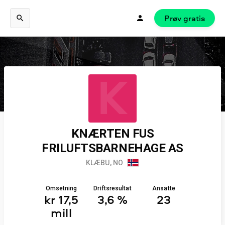
Prøv gratis
K
KNÆRTEN FUS
FRILUFTSBARNEHAGE AS
KLÆBU, NO
Omsetning
Driftsresultat
Ansatte
kr 17,5
3,6 %
23
mill