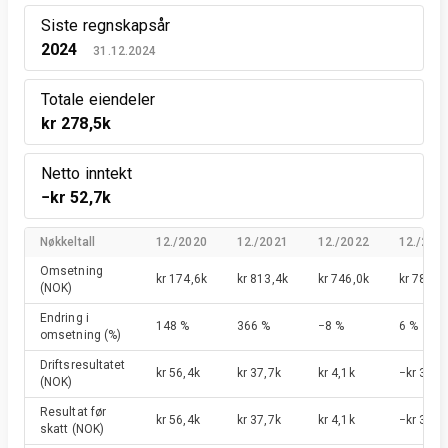
Siste regnskapsår
2024
31.12.2024
Totale eiendeler
kr 278,5k
Netto inntekt
−kr 52,7k
Nøkkeltall
12./2020
12./2021
12./2022
12./202
Omsetning
kr 174,6k
kr 813,4k
kr 746,0k
kr 788,3
(NOK)
Endring i
148 %
366 %
−8 %
6 %
omsetning
(%)
Driftsresultatet
kr 56,4k
kr 37,7k
kr 4,1k
−kr 31,9
(NOK)
Resultat før
kr 56,4k
kr 37,7k
kr 4,1k
−kr 34,6
skatt
(NOK)