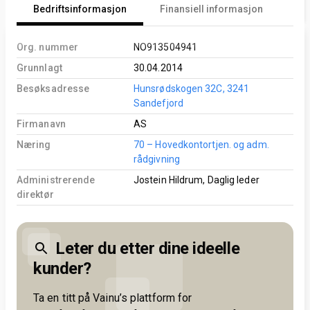
Bedriftsinformasjon
Finansiell informasjon
An
Org. nummer
NO913504941
Grunnlagt
30.04.2014
Besøksadresse
Hunsrødskogen 32C, 3241
Sandefjord
Firmanavn
AS
Næring
70 – Hovedkontortjen. og adm.
rådgivning
Administrerende
Jostein Hildrum, Daglig leder
direktør
Leter du etter dine ideelle
kunder?
Ta en titt på Vainu’s plattform for