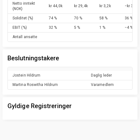
Netto inntekt
kr 44,0k
kr 29,4k
kr 3,2k
−kr 34,6
(NOK)
Soliditet
(%)
74 %
70 %
58 %
36 %
EBIT
(%)
32 %
5 %
1 %
−4 %
Antall ansatte
Beslutningstakere
Jostein
Hildrum
Daglig leder
Martina Roswitha
Hildrum
Varamedlem
Gyldige Registreringer