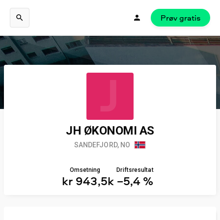
Prøv gratis
J
JH ØKONOMI AS
SANDEFJORD, NO
Omsetning
Driftsresultat
kr 943,5k
−5,4 %