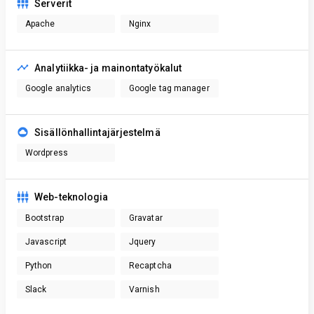
Serverit
Apache
Nginx
Analytiikka- ja mainontatyökalut
Google analytics
Google tag manager
Sisällönhallintajärjestelmä
Wordpress
Web-teknologia
Bootstrap
Gravatar
Javascript
Jquery
Python
Recaptcha
Slack
Varnish