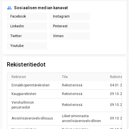
Sosiaalisen median kanavat
Facebook
Instagram
Linkedin
Pinterest
Twitter
Vimeo
Youtube
Rekisteritiedot
Rekisteri
Tila
Rekisteröin
Ennakkoperintärekisteri
Rekisterissä
04.01.2024
Kaupparekisteri
Rekisterissä
09.10.2023
Verohallinnon
Rekisterissä
09.10.2023
perustiedot
Liiketoiminnasta
Arvonlisäverovelvollisuus
09.10.2023
arvonlisäverovelvollinen