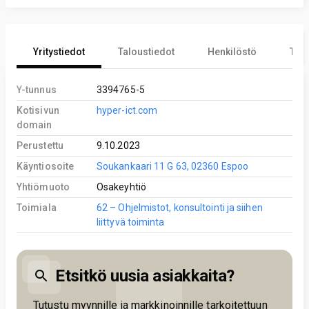
Yritystiedot
Taloustiedot
Henkilöstö
Tekn
Y-tunnus
3394765-5
Kotisivun
hyper-ict.com
domain
Perustettu
9.10.2023
Käyntiosoite
Soukankaari 11 G 63, 02360 Espoo
Yhtiömuoto
Osakeyhtiö
Toimiala
62 – Ohjelmistot, konsultointi ja siihen
liittyvä toiminta
Etsitkö uusia asiakkaita?
Tutustu myynnille ja markkinoinnille tarkoitettuun