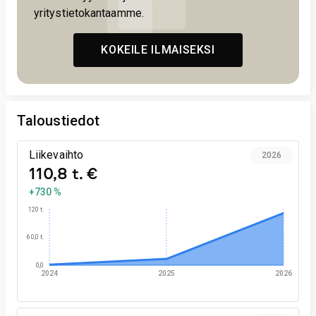
yritystietokantaamme.
KOKEILE ILMAISEKSI
Taloustiedot
Liikevaihto
2026
110,8 t. €
+730 %
120 t.
60,0 t.
0,0
2024
2025
2026