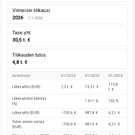
Viimeisin tilikausi
2026
1.1.2026
Tase yht.
30,5 t. €
Tilikauden tulos
4,8 t. €
Avainluvut
01/2024
01/2025
01/2026
110,8
Liikevaihto
(EUR)
1,2 t. €
13,3 t. €
t. €
Liikevaihdon kehitys
1 011 %
732 %
(%)
Liikevoitto
(EUR)
−700,6 €
987,8 €
6,2 t. €
Tulos ennen veroja
−700,0 €
987,0 €
6,2 t. €
(EUR)