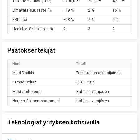
Tilikauden tulos
(EUR)
−700,0 €
790,0 €
4,8 t. €
Omavaraisuusaste
(%)
−49 %
2 %
16 %
EBIT
(%)
−58 %
7 %
6 %
Henkilöstön lukumäärä
2
3
2
Päätöksentekijät
Nimi
Titteli
Miad
Dadbin
Toimitusjohtajan sijainen
Farhad
Soltani
CEO | CTO
Mastaneh
Nemat
Hallitus: varajäsen
Narges
Soltanmohammadi
Hallitus: varajäsen
Teknologiat yrityksen kotisivulla