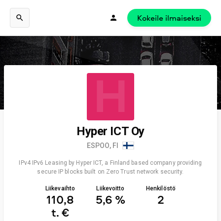
Kokeile ilmaiseksi
H
Hyper ICT Oy
ESPOO, FI
IPv4 IPv6 Leasing by Hyper ICT, a Finland based company providing
secure IP blocks built on Zero Trust network security.
Liikevaihto
Liikevoitto
Henkilöstö
110,8
5,6 %
2
t. €