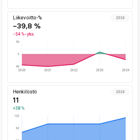
Liikevoitto-%
2024
−39,8 %
−54 %-yks.
90
0
-90
2020
2021
2022
2023
2024
Henkilöstö
2024
11
+38 %
12,0
6,0