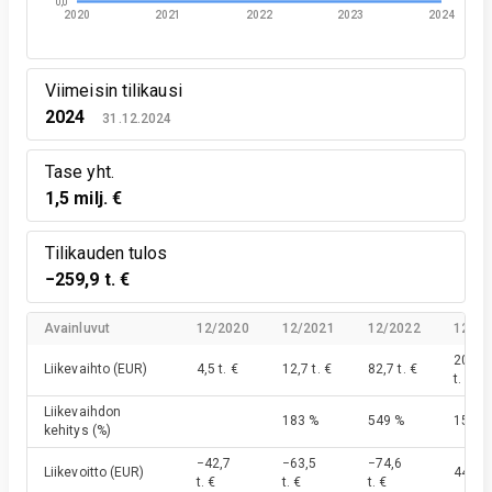
0,0
2020
2021
2022
2023
2024
Viimeisin tilikausi
2024
31.12.2024
Tase yht.
1,5 milj. €
Tilikauden tulos
−259,9 t. €
Avainluvut
12/2020
12/2021
12/2022
12/20
207,5
Liikevaihto
(EUR)
4,5 t. €
12,7 t. €
82,7 t. €
t. €
Liikevaihdon
183 %
549 %
151 %
kehitys
(%)
−42,7
−63,5
−74,6
Liikevoitto
(EUR)
44,7 t.
t. €
t. €
t. €