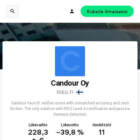
Kokeile ilmaiseksi
C
Candour Oy
OULU, FI
Candour Face ID verifies users with unmatched accuracy and zero
friction. The only solution with FIDO Level 4 certification and passive
liveness detection
Liikevaihto
Liikevoitto
Henkilöstö
228,3
−39,8 %
11