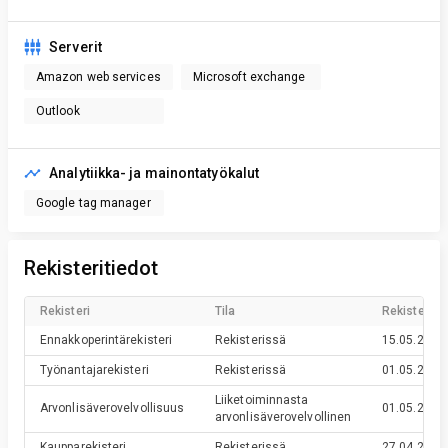
Serverit
Amazon web services
Microsoft exchange
Outlook
Analytiikka- ja mainontatyökalut
Google tag manager
Rekisteritiedot
Rekisteri
Tila
Rekisteröin
Ennakkoperintärekisteri
Rekisterissä
15.05.2020
Työnantajarekisteri
Rekisterissä
01.05.2020
Liiketoiminnasta
Arvonlisäverovelvollisuus
01.05.2020
arvonlisäverovelvollinen
Kaupparekisteri
Rekisterissä
27.04.2020