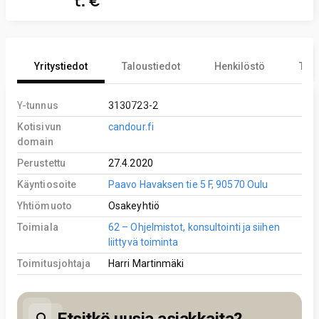
t. €
Yritystiedot
Taloustiedot
Henkilöstö
Tekn
Y-tunnus
3130723-2
Kotisivun
candour.fi
domain
Perustettu
27.4.2020
Käyntiosoite
Paavo Havaksen tie 5 F, 90570 Oulu
Yhtiömuoto
Osakeyhtiö
Toimiala
62 – Ohjelmistot, konsultointi ja siihen
liittyvä toiminta
Toimitusjohtaja
Harri Martinmäki