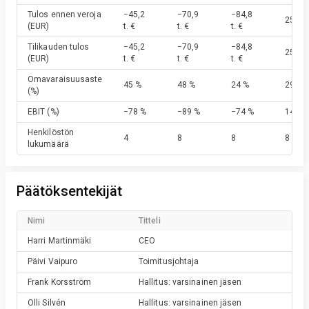
Tulos ennen veroja
−45,2
−70,9
−84,8
25,4 t.
(EUR)
t. €
t. €
t. €
Tilikauden tulos
−45,2
−70,9
−84,8
25,4 t.
(EUR)
t. €
t. €
t. €
Omavaraisuusaste
45 %
48 %
24 %
29 %
(%)
EBIT
(%)
−78 %
−89 %
−74 %
14 %
Henkilöstön
4
8
8
8
lukumäärä
Päätöksentekijät
Nimi
Titteli
Harri
Martinmäki
CEO
Päivi
Vaipuro
Toimitusjohtaja
Frank
Korsström
Hallitus: varsinainen jäsen
Olli
Silvén
Hallitus: varsinainen jäsen