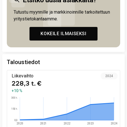
Etsitkö uusia asiakkaita?
Tutustu myynnille ja markkinoinnille tarkoitettuun
yritystietokantaamme.
KOKEILE ILMAISEKSI
Taloustiedot
Liikevaihto
2024
228,3 t. €
+10 %
300 t.
150 t.
0,0
2020
2021
2022
2023
2024