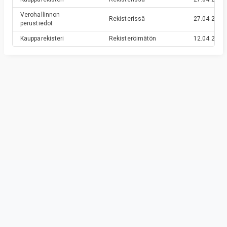
Verohallinnon
Rekisterissä
27.04.2020
perustiedot
Kaupparekisteri
Rekisteröimätön
12.04.2020
Privacy & Terms
© Vainu.io Software Oy