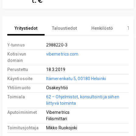
t. €
Yritystiedot
Taloustiedot
Henkilöstö
Tekn
Y-tunnus
2988220-3
Kotisivun
vibemetrics.com
domain
Perustettu
18.3.2019
Käyntiosoite
Itämerenkatu 5, 00180 Helsinki
Yhtiömuoto
Osakeyhtiö
Toimiala
62 – Ohjelmistot, konsultointi ja siihen
liittyvä toiminta
Aputoiminimet
Vibemetrics
Fiilismittari
Toimitusjohtaja
Mikko Ruokojoki