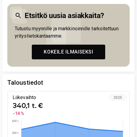
Etsitkö uusia asiakkaita?
Tutustu myynnille ja markkinoinnille tarkoitettuun
yritystietokantaamme.
KOKEILE ILMAISEKSI
Taloustiedot
Liikevaihto
2025
340,1 t. €
−14 %
600 t.
300 t.