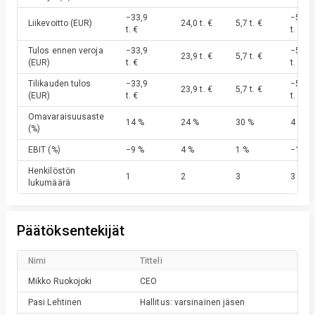
−33,9
−55,6
Liikevoitto
(EUR)
24,0 t. €
5,7 t. €
t. €
t. €
Tulos ennen veroja
−33,9
−55,6
23,9 t. €
5,7 t. €
(EUR)
t. €
t. €
Tilikauden tulos
−33,9
−55,6
23,9 t. €
5,7 t. €
(EUR)
t. €
t. €
Omavaraisuusaste
14 %
24 %
30 %
4 %
(%)
EBIT
(%)
−9 %
4 %
1 %
−16 %
Henkilöstön
1
2
3
3
lukumäärä
Päätöksentekijät
Nimi
Titteli
Mikko
Ruokojoki
CEO
Pasi
Lehtinen
Hallitus: varsinainen jäsen