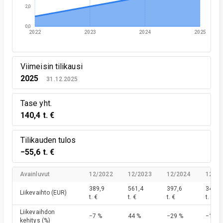
2,0
0,0
2022
2023
2024
2025
Viimeisin tilikausi
2025
31.12.2025
Tase yht.
140,4 t. €
Tilikauden tulos
−55,6 t. €
Avainluvut
12/2022
12/2023
12/2024
12/20
389,9
561,4
397,6
340,1
Liikevaihto
(EUR)
t. €
t. €
t. €
t. €
Liikevaihdon
−7 %
44 %
−29 %
−14 %
kehitys
(%)