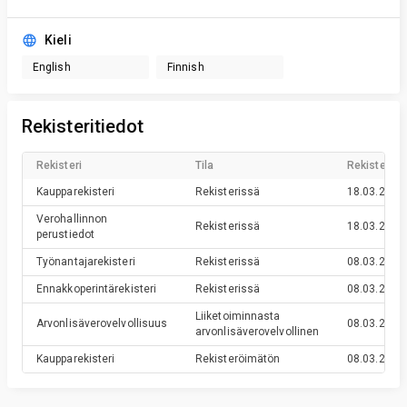
Kieli
English
Finnish
Rekisteritiedot
Rekisteri
Tila
Rekisteröin
Kaupparekisteri
Rekisterissä
18.03.2019
Verohallinnon
Rekisterissä
18.03.2019
perustiedot
Työnantajarekisteri
Rekisterissä
08.03.2019
Ennakkoperintärekisteri
Rekisterissä
08.03.2019
Liiketoiminnasta
Arvonlisäverovelvollisuus
08.03.2019
arvonlisäverovelvollinen
Kaupparekisteri
Rekisteröimätön
08.03.2019