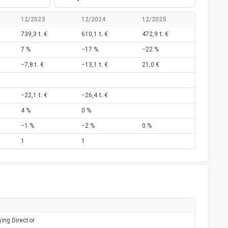
12/2023
12/2024
12/2025
739,3 t. €
610,1 t. €
472,9 t. €
7 %
−17 %
−22 %
−7,8 t. €
−13,1 t. €
21,0 €
−22,1 t. €
−26,4 t. €
4 %
0 %
−1 %
−2 %
0 %
1
1
ing Director