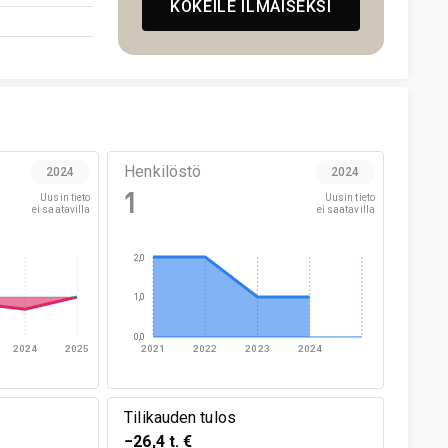
KOKEILE ILMAISEKSI
Henkilöstö
2024
2024
1
Uusin tieto

Uusin tieto

ei saatavilla
ei saatavilla
2,0
1,0
0,0
2024
2025
2021
2022
2023
2024
Tilikauden tulos
−26,4 t. €