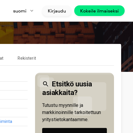
suomi
Kirjaudu
Kokeile ilmaiseksi
at
Rekisterit
Etsitkö uusia
asiakkaita?
Tutustu myynnille ja
markkinoinnille tarkoitettuun
yritystietokantaamme.
toiminta