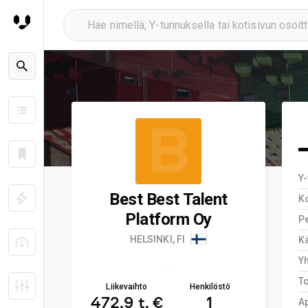
B
Y
Best Best Talent
K
Platform Oy
Pe
HELSINKI, FI
Kä
Y
.
T
Liikevaihto
Henkilöstö
472,9 t. €
1
A