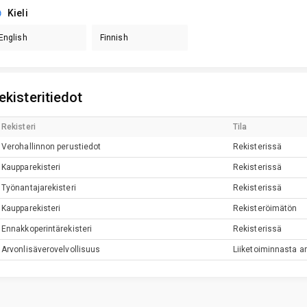
Kieli
English
Finnish
ekisteritiedot
Rekisteri
Tila
Verohallinnon perustiedot
Rekisterissä
Kaupparekisteri
Rekisterissä
Työnantajarekisteri
Rekisterissä
Kaupparekisteri
Rekisteröimätön
Ennakkoperintärekisteri
Rekisterissä
Arvonlisäverovelvollisuus
Liiketoiminnasta ar