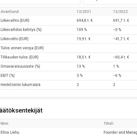
Avainluvut
12/2021
12/2022
Liikevaihto
(EUR)
694,8 t. €
691,7 t. €
Liikevaihdon kehitys
(%)
109 %
−0 %
Liikevoitto
(EUR)
19,9 t. €
−41,7 t. €
Tulos ennen veroja
(EUR)
Tilikauden tulos
(EUR)
18,5 t. €
−60,4 t. €
Omavaraisuusaste
(%)
13 %
1 %
EBIT
(%)
3 %
−6 %
Henkilöstön lukumäärä
2
2
äätöksentekijät
Nimi
Titteli
Elina
Liehu
Founder and Manag