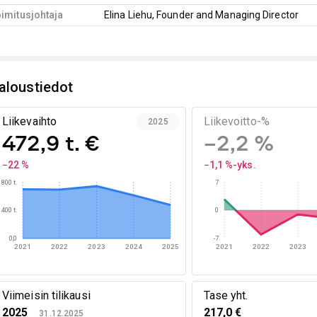
imitusjohtaja
Elina Liehu, Founder and Managing Director
aloustiedot
Liikevaihto
Liikevoitto-%
2025
472,9 t. €
−2,2 %
−22 %
−1,1 %-yks.
800 t.
7
400 t.
0
0,0
-7
2021
2022
2023
2024
2025
2021
2022
2023
Viimeisin tilikausi
Tase yht.
2025
217,0 €
31.12.2025