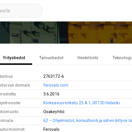
Yritystiedot
Taloustiedot
Henkilöstö
Teknologi
-tunnus
2763172-6
otisivun domain
ferovalo.com
rustettu
3.6.2016
yntiosoite
Korkeavuorenkatu 25 A 1, 00130 Helsinki
htiömuoto
Osakeyhtiö
oimiala
62 – Ohjelmistot, konsultointi ja siihen liittyvä 
putoiminimet
Ferovalo