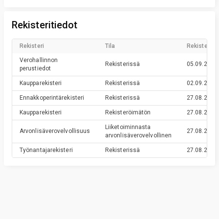
Rekisteritiedot
Rekisteri
Tila
Rekisteröin
Verohallinnon
Rekisterissä
05.09.2016
perustiedot
Kaupparekisteri
Rekisterissä
02.09.2016
Ennakkoperintärekisteri
Rekisterissä
27.08.2016
Kaupparekisteri
Rekisteröimätön
27.08.2016
Liiketoiminnasta
Arvonlisäverovelvollisuus
27.08.2016
arvonlisäverovelvollinen
Työnantajarekisteri
Rekisterissä
27.08.2016