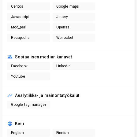
Centos
Google maps
Javascript
Jquery
Mod_perl
Openssl
Recaptcha
Wp rocket
Sosiaalisen median kanavat
Facebook
Linkedin
Youtube
Analytiikka- ja mainontatyökalut
Google tag manager
Kieli
English
Finnish