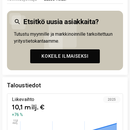
Etsitkö uusia asiakkaita?
Tutustu myynnille ja markkinoinnille tarkoitettuun
yritystietokantaamme.
KOKEILE ILMAISEKSI
Taloustiedot
Liikevaihto
2025
10,1 milj. €
+76 %
11,0
milj.