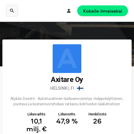
Kokeile ilmaiseksi
A
Axitare Oy
HELSINKI, FI
Älykäs Dosetti - Automaattinen lääkeannostelija. Helppokäyttöinen,
joustava ja kustannustehokas ratkaisu kotihoidon lääkehoitoon.
Liikevaihto
Liikevoitto
Henkilöstö
10,1
47,9 %
26
milj. €