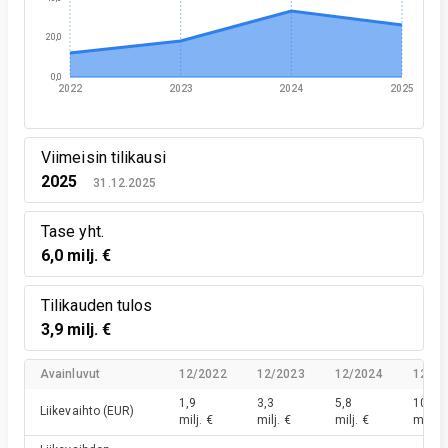
20,0
0,0
2022
2023
2024
2025
Viimeisin tilikausi
2025
31.12.2025
Tase yht.
6,0 milj. €
Tilikauden tulos
3,9 milj. €
Avainluvut
12/2022
12/2023
12/2024
12/20
1,9
3,3
5,8
10,1
Liikevaihto
(EUR)
milj. €
milj. €
milj. €
milj. €