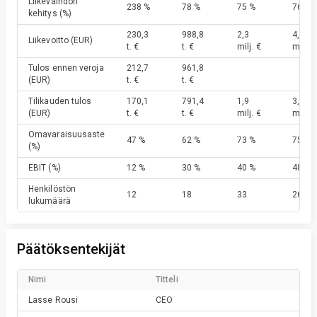
Liikevaihdon
238 %
78 %
75 %
76 %
kehitys
(%)
230,3
988,8
2,3
4,9
Liikevoitto
(EUR)
t. €
t. €
milj. €
milj. €
Tulos ennen veroja
212,7
961,8
(EUR)
t. €
t. €
Tilikauden tulos
170,1
791,4
1,9
3,9
(EUR)
t. €
t. €
milj. €
milj. €
Omavaraisuusaste
47 %
62 %
73 %
75 %
(%)
EBIT
(%)
12 %
30 %
40 %
48 %
Henkilöstön
12
18
33
26
lukumäärä
Päätöksentekijät
Nimi
Titteli
Lasse
Rousi
CEO