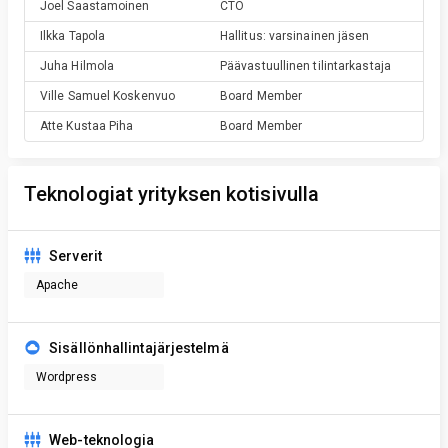
Joel
Saastamoinen
CTO
Ilkka
Tapola
Hallitus: varsinainen jäsen
Juha
Hilmola
Päävastuullinen tilintarkastaja
Ville Samuel
Koskenvuo
Board Member
Atte Kustaa
Piha
Board Member
Teknologiat yrityksen kotisivulla
Serverit
Apache
Sisällönhallintajärjestelmä
Wordpress
Web-teknologia