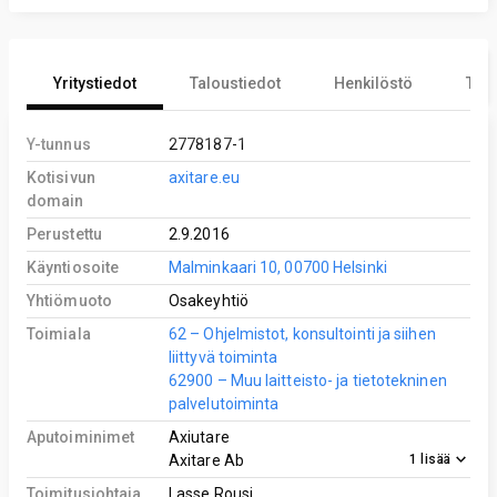
Yritystiedot
Taloustiedot
Henkilöstö
Tekn
Y-tunnus
2778187-1
Kotisivun
axitare.eu
domain
Perustettu
2.9.2016
Käyntiosoite
Malminkaari 10, 00700 Helsinki
Yhtiömuoto
Osakeyhtiö
Toimiala
62 – Ohjelmistot, konsultointi ja siihen
liittyvä toiminta
62900 – Muu laitteisto- ja tietotekninen
palvelutoiminta
Aputoiminimet
Axiutare
1
lisää
Axitare Ab
Toimitusjohtaja
Lasse Rousi