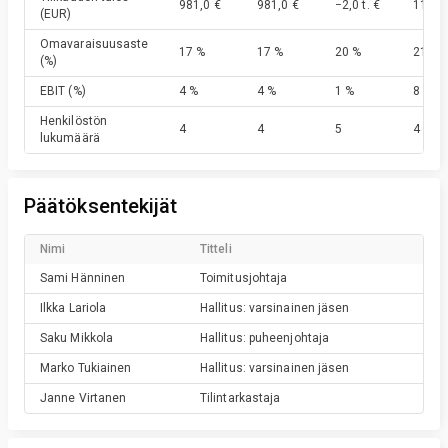
981,0 €
981,0 €
−2,0 t. €
11,5 t.
(EUR)
Omavaraisuusaste
17 %
17 %
20 %
21 %
(%)
EBIT
(%)
4 %
4 %
1 %
8 %
Henkilöstön
4
4
5
4
lukumäärä
Päätöksentekijät
Nimi
Titteli
Sami
Hänninen
Toimitusjohtaja
Ilkka
Lariola
Hallitus: varsinainen jäsen
Saku
Mikkola
Hallitus: puheenjohtaja
Marko
Tukiainen
Hallitus: varsinainen jäsen
Janne
Virtanen
Tilintarkastaja