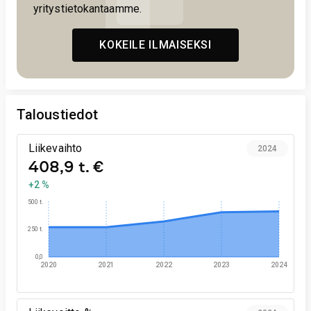
yritystietokantaamme.
KOKEILE ILMAISEKSI
Taloustiedot
Liikevaihto
2024
408,9 t. €
+2 %
500 t.
250 t.
0,0
2020
2021
2022
2023
2024