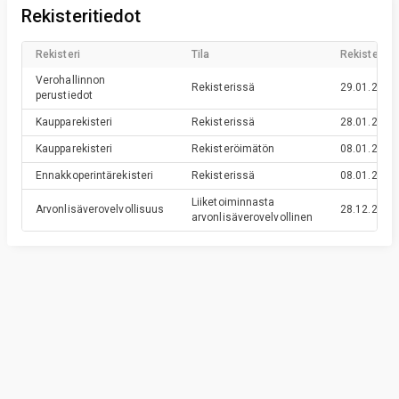
Rekisteritiedot
Rekisteri
Tila
Rekisteröin
Verohallinnon
Rekisterissä
29.01.2016
perustiedot
Kaupparekisteri
Rekisterissä
28.01.2016
Kaupparekisteri
Rekisteröimätön
08.01.2016
Ennakkoperintärekisteri
Rekisterissä
08.01.2016
Liiketoiminnasta
Arvonlisäverovelvollisuus
28.12.2015
arvonlisäverovelvollinen