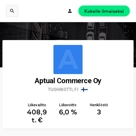
Kokeile ilmaiseksi
A
Aptual Commerce Oy
TUOHIKOTTI, FI
Liikevaihto
Liikevoitto
Henkilöstö
408,9
6,0 %
3
t. €