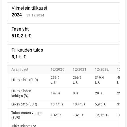
Viimeisin tilikausi
2024
31.12.2024
Tase yht.
510,2 t. €
Tilikauden tulos
3,1 t. €
Avainluvut
12/2020
12/2021
12/2022
12/20
266,6
266,6
319,4
400,8
Liikevaihto
(EUR)
t. €
t. €
t. €
t. €
Liikevaihdon
147 %
0 %
20 %
25 %
kehitys
(%)
Liikevoitto
(EUR)
10,4 t. €
10,4 t. €
5,9 t. €
31,6 t.
Tulos ennen veroja
1,4 t. €
1,4 t. €
−2,0 t. €
13,9 t.
(EUR)
Tilikauden tulos