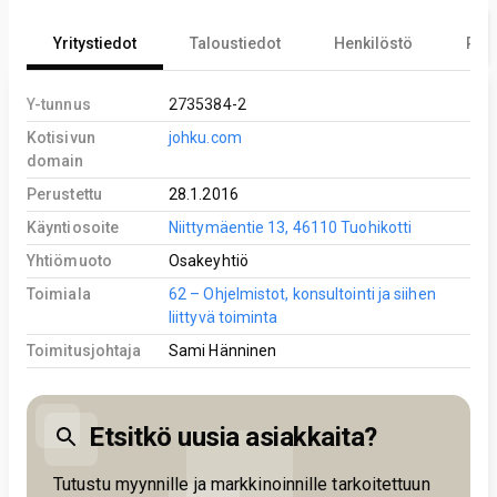
Yritystiedot
Taloustiedot
Henkilöstö
Reki
Y-tunnus
2735384-2
Kotisivun
johku.com
domain
Perustettu
28.1.2016
Käyntiosoite
Niittymäentie 13, 46110 Tuohikotti
Yhtiömuoto
Osakeyhtiö
Toimiala
62 – Ohjelmistot, konsultointi ja siihen
liittyvä toiminta
Toimitusjohtaja
Sami Hänninen
Etsitkö uusia asiakkaita?
Tutustu myynnille ja markkinoinnille tarkoitettuun