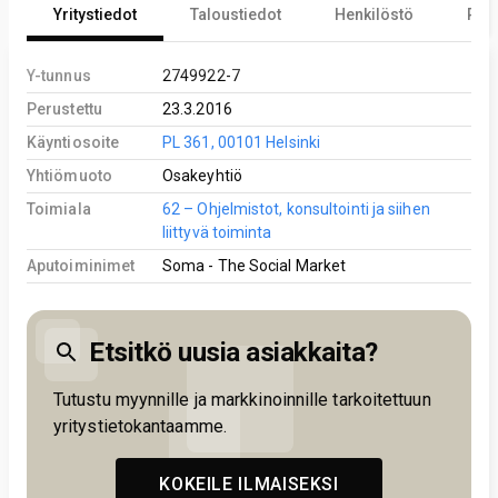
Yritystiedot
Taloustiedot
Henkilöstö
Reki
Y-tunnus
2749922-7
Perustettu
23.3.2016
Käyntiosoite
PL 361, 00101 Helsinki
Yhtiömuoto
Osakeyhtiö
Toimiala
62 – Ohjelmistot, konsultointi ja siihen
liittyvä toiminta
Aputoiminimet
Soma - The Social Market
Etsitkö uusia asiakkaita?
Tutustu myynnille ja markkinoinnille tarkoitettuun
yritystietokantaamme.
KOKEILE ILMAISEKSI