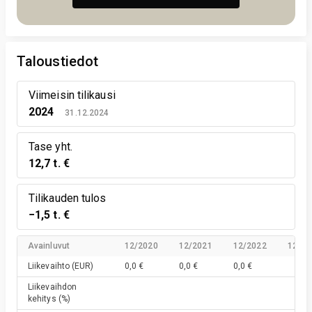
Taloustiedot
Viimeisin tilikausi
2024
31.12.2024
Tase yht.
12,7 t. €
Tilikauden tulos
−1,5 t. €
Avainluvut
12/2020
12/2021
12/2022
12/20
Liikevaihto
(EUR)
0,0 €
0,0 €
0,0 €
Liikevaihdon
kehitys
(%)