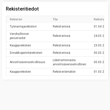
Rekisteritiedot
Rekisteri
Tila
Rekisteröin
Työnantajarekisteri
Rekisterissä
01.04.2016
Verohallinnon
Rekisterissä
24.03.2016
perustiedot
Kaupparekisteri
Rekisterissä
23.03.2016
Ennakkoperintärekisteri
Rekisterissä
05.03.2016
Liiketoiminnasta
Arvonlisäverovelvollisuus
05.03.2016
arvonlisäverovelvollinen
Kaupparekisteri
Rekisteröimätön
01.03.2016