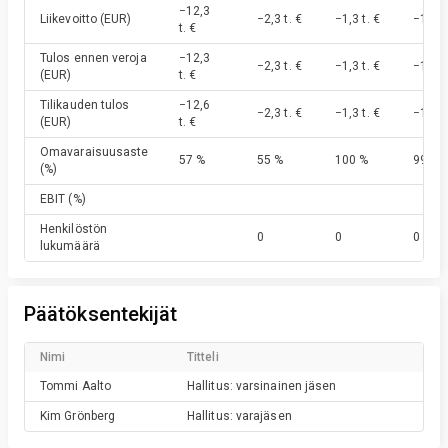
−12,3
Liikevoitto
(EUR)
−2,3 t. €
−1,3 t. €
−1,3 t.
t. €
Tulos ennen veroja
−12,3
−2,3 t. €
−1,3 t. €
−1,3 t.
(EUR)
t. €
Tilikauden tulos
−12,6
−2,3 t. €
−1,3 t. €
−1,3 t.
(EUR)
t. €
Omavaraisuusaste
57 %
55 %
100 %
99 %
(%)
EBIT
(%)
Henkilöstön
0
0
0
lukumäärä
Päätöksentekijät
Nimi
Titteli
Tommi
Aalto
Hallitus: varsinainen jäsen
Kim
Grönberg
Hallitus: varajäsen