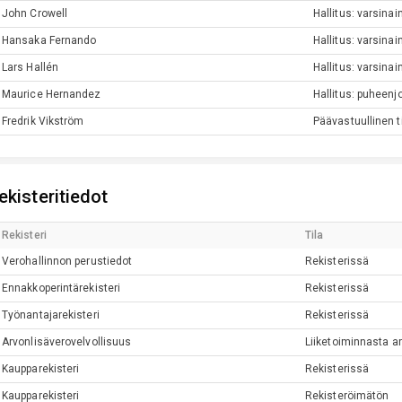
John
Crowell
Hallitus: varsina
Hansaka
Fernando
Hallitus: varsina
Lars
Hallén
Hallitus: varsina
Maurice
Hernandez
Hallitus: puheenj
Fredrik
Vikström
Päävastuullinen t
ekisteritiedot
Rekisteri
Tila
Verohallinnon perustiedot
Rekisterissä
Ennakkoperintärekisteri
Rekisterissä
Työnantajarekisteri
Rekisterissä
Arvonlisäverovelvollisuus
Liiketoiminnasta ar
Kaupparekisteri
Rekisterissä
Kaupparekisteri
Rekisteröimätön