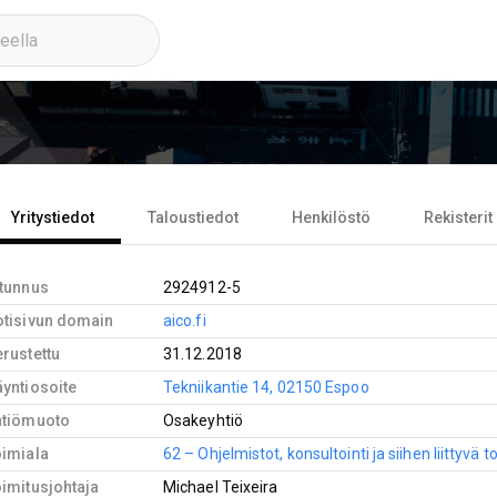
Yritystiedot
Taloustiedot
Henkilöstö
Rekisterit
-tunnus
2924912-5
otisivun domain
aico.fi
rustettu
31.12.2018
yntiosoite
Tekniikantie 14, 02150 Espoo
htiömuoto
Osakeyhtiö
oimiala
62 – Ohjelmistot, konsultointi ja siihen liittyvä 
imitusjohtaja
Michael Teixeira