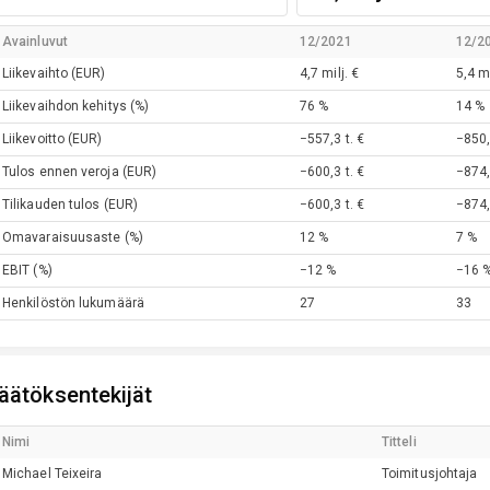
Avainluvut
12/2021
12/2
Liikevaihto
(EUR)
4,7 milj. €
5,4 mi
Liikevaihdon kehitys
(%)
76 %
14 %
Liikevoitto
(EUR)
−557,3 t. €
−850,
Tulos ennen veroja
(EUR)
−600,3 t. €
−874,
Tilikauden tulos
(EUR)
−600,3 t. €
−874,
Omavaraisuusaste
(%)
12 %
7 %
EBIT
(%)
−12 %
−16 
Henkilöstön lukumäärä
27
33
äätöksentekijät
Nimi
Titteli
Michael
Teixeira
Toimitusjohtaja