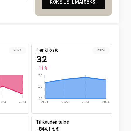
KOKEILE ILMAISEKSI
Henkilöstö
2024
2024
32
−11 %
40,0
20,0
0,0
2023
2024
2021
2022
2023
2024
Tilikauden tulos
−844,1 t. €