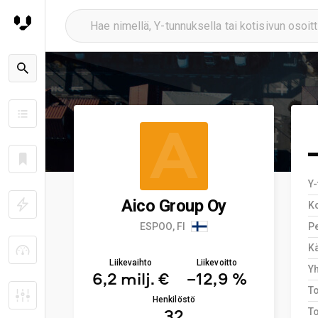
A
Y
Aico Group Oy
K
ESPOO, FI
Pe
Kä
Liikevaihto
Liikevoitto
Y
6,2 milj. €
−12,9 %
T
Henkilöstö
32
To