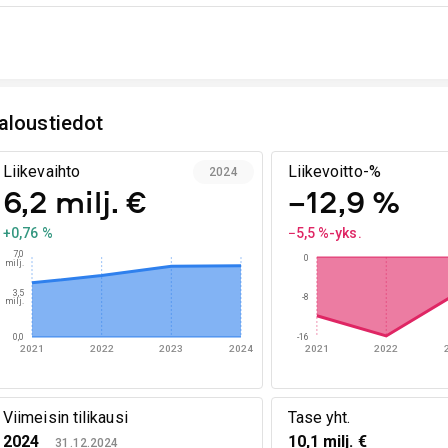
aloustiedot
Liikevaihto
Liikevoitto-%
2024
6,2 milj. €
−12,9 %
+0,76 %
−5,5 %-yks.
7,0
0
milj.
3,5
-8
milj.
0,0
-16
2021
2022
2023
2024
2021
2022
Viimeisin tilikausi
Tase yht.
2024
10,1 milj. €
31.12.2024